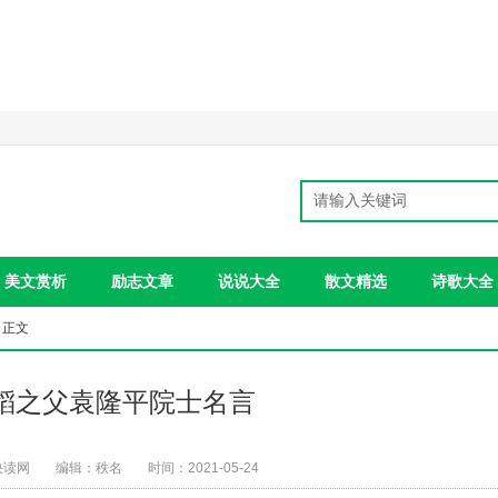
美文赏析
励志文章
说说大全
散文精选
诗歌大全
 正文
水稻之父袁隆平院士名言
快读网
编辑：秩名
时间：2021-05-24