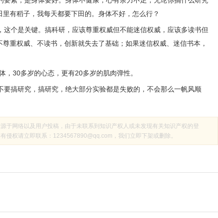
本的要素，是身体要好。身体不健康，心有余力不足，无论你搞什么研究
田里有稻子，我每天都要下田的。身体不好，怎么行？
新，这个是关键。搞科研，应该尊重权威但不能迷信权威，应该多读书但
不尊重权威、不读书，创新就失去了基础；如果迷信权威、迷信书本，
身体，30多岁的心态，更有20多岁的肌肉弹性。
是不要搞研究，搞研究，绝大部分实验都是失败的，不会那么一帆风顺
来源于网络以及用户投稿，由于未联系到知识产权人或未发现有关知识产权的登
权请立即联系：1234567890@qq.com，我们立即下架或删除。