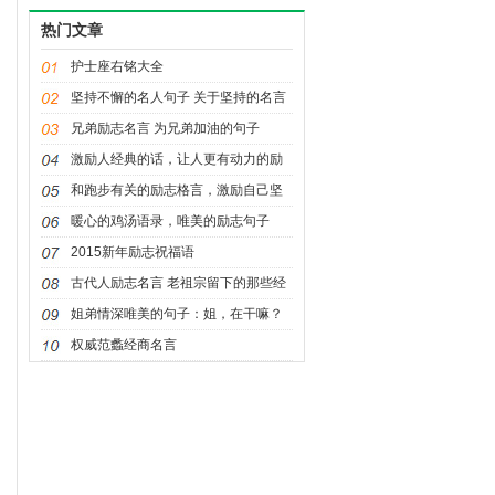
热门文章
护士座右铭大全
坚持不懈的名人句子 关于坚持的名言
兄弟励志名言 为兄弟加油的句子
激励人经典的话，让人更有动力的励
志句子
和跑步有关的励志格言，激励自己坚
持跑步的名言
暖心的鸡汤语录，唯美的励志句子
2015新年励志祝福语
古代人励志名言 老祖宗留下的那些经
典妙语和感悟
姐弟情深唯美的句子：姐，在干嘛？
权威范蠡经商名言