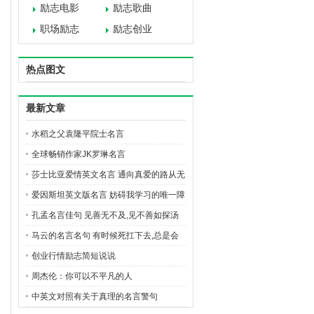
励志电影
励志歌曲
职场励志
励志创业
热点图文
最新文章
水稻之父袁隆平院士名言
全球畅销作家JK罗琳名言
莎士比亚爱情英文名言 通向真爱的路从无
坦途
爱因斯坦英文版名言 妨碍我学习的唯一障
碍就是我的教育
孔孟名言佳句 见善无不及,见不善如探汤
马云的名言名句 有时候死扛下去,总是会
有机会的
创业行情励志简短说说
周杰伦：你可以不平凡的人
中英文对照有关于真理的名言警句