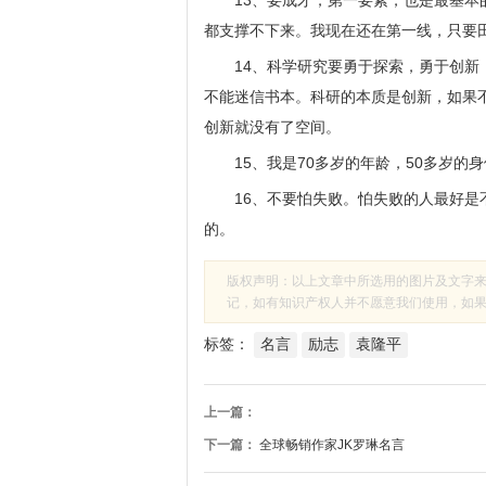
13、要成才，第一要素，也是最基
都支撑不下来。我现在还在第一线，只要
14、科学研究要勇于探索，勇于创
不能迷信书本。科研的本质是创新，如果
创新就没有了空间。
15、我是70多岁的年龄，50多岁的
16、不要怕失败。怕失败的人最好
的。
版权声明：以上文章中所选用的图片及文字
记，如有知识产权人并不愿意我们使用，如果有侵
标签：
名言
励志
袁隆平
上一篇：
下一篇：
全球畅销作家JK罗琳名言