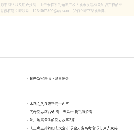
来源于网络以及用户投稿，由于未联系到知识产权人或未发现有关知识产权的登
权请立即联系：1234567890@qq.com，我们立即下架或删除。
抗击新冠疫情正能量语录
水稻之父袁隆平院士名言
高考励志座右铭 鹰击天风壮,鹏飞海浪春
汶川地震发生的励志故事3篇
高三考生冲刺励志大全 拼尽全力赢高考,苦尽甘来齐欢笑