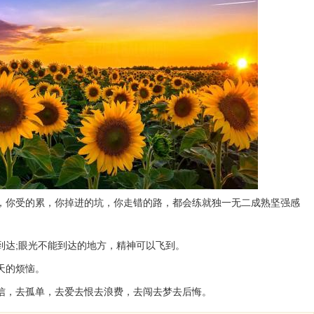
苦，你受的累，你掉进的坑，你走错的路，都会练就独一无二成熟坚强感
到达;眼光不能到达的地方，精神可以飞到。
天的烦恼。
相信，去孤单，去爱去恨去浪费，去闯去梦去后悔。