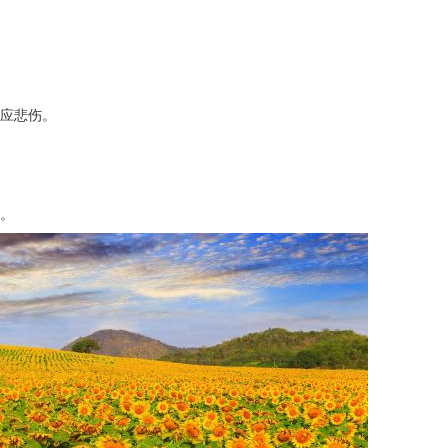
适应悲伤。
。
高。