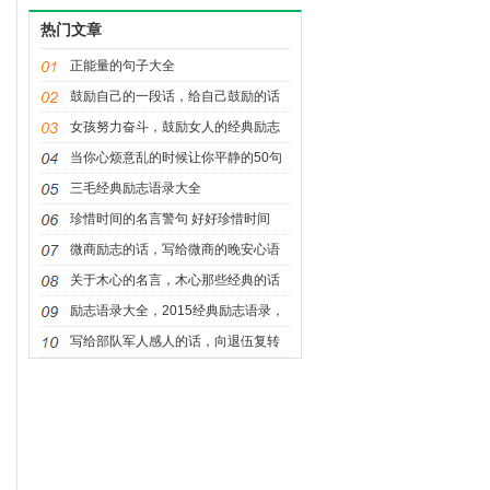
热门文章
正能量的句子大全
鼓励自己的一段话，给自己鼓励的话
大全
女孩努力奋斗，鼓励女人的经典励志
语录100句，四字词语
当你心烦意乱的时候让你平静的50句
励志话语
三毛经典励志语录大全
珍惜时间的名言警句 好好珍惜时间
微商励志的话，写给微商的晚安心语
关于木心的名言，木心那些经典的话
励志语录大全，2015经典励志语录，
人生感悟，人生励志语录，励志
写给部队军人感人的话，向退伍复转
军人致敬