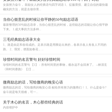
女孩努力奋斗， 鼓励女人的经典语句四字词语 1、征服畏惧、建立自信的最快最
确实的方法，就是去做你害...
当你心烦意乱的时候让你平静的50句励志话语
最新整理的50句励志语录，当你心烦意乱的时候，这些励志的话能让你心情平静
下来。 1.成大事的方法多种...
三毛经典励志语录大全
1、路是由足和各组成的。足表示路是用脚走出来的，各表示各人有各人不同的
路。 2、我笑，便面如春花，...
珍惜时间的名言警句 好好珍惜时间
珍惜时间的名言警句 【1】：所有时间里的事物，都永远不会回来了。 --林清玄
《和时间赛跑》 【2】...
微商励志的话，写给微商的晚安心语
微商励志的话，写给微商的晚安心语 献给所有努力的微商们！ 1、什么是奋斗?
奋斗就是每天很难，可一...
关于木心的名言，木心那些经典的话
内容维护中