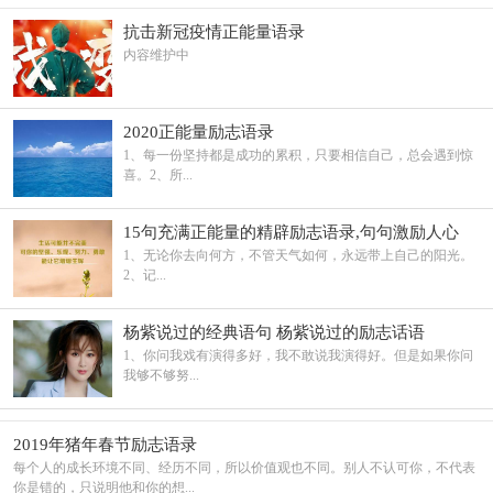
抗击新冠疫情正能量语录
内容维护中
2020正能量励志语录
1、每一份坚持都是成功的累积，只要相信自己，总会遇到惊
喜。2、所...
15句充满正能量的精辟励志语录,句句激励人心
1、无论你去向何方，不管天气如何，永远带上自己的阳光。​
2、记...
杨紫说过的经典语句 杨紫说过的励志话语
1、你问我戏有演得多好，我不敢说我演得好。但是如果你问
我够不够努...
2019年猪年春节励志语录
每个人的成长环境不同、经历不同，所以价值观也不同。别人不认可你，不代表
你是错的，只说明他和你的想...