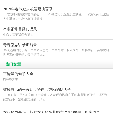
2019年春节励志祝福经典语录
一句安慰可以鼓舞丧气的心田，一个微笑可以融化沉重的脸，一点帮助可以减轻
人生重担，一次分享可以激励...
企业正能量经典语录
生命，需要我们去努力
青春励志语录正能量
生命是美好的，当一个生命依恋另一个生命时，相依为命，结伴而行，会感觉到
世界真的很美好，天空是那么...
热门文章
正能量的句子大全
内容维护中
鼓励自己的一段话，给自己鼓励的话大全
1、有时候，不小心知道了一些事，才发现自己所在乎的事是那么可笑。得不到
的东西不一定都是美好的，只因...
女孩努力奋斗，鼓励女人的经典励志语录100句，四字词语