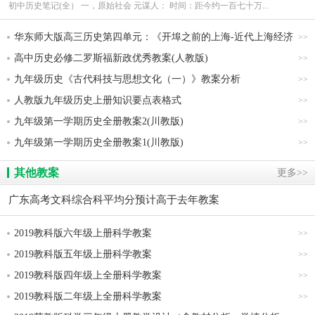
初中历史笔记(全） 一，原始社会 元谋人： 时间：距今约一百七十万...
华东师大版高三历史第四单元：《开埠之前的上海-近代上海经济
>>
的发展与城市建设》教案
高中历史必修二罗斯福新政优秀教案(人教版)
>>
九年级历史《古代科技与思想文化（一）》教案分析
>>
人教版九年级历史上册知识要点表格式
>>
九年级第一学期历史全册教案2(川教版)
>>
九年级第一学期历史全册教案1(川教版)
>>
其他教案
更多>>
广东高考文科综合科平均分预计高于去年教案
2019教科版六年级上册科学教案
>>
2019教科版五年级上册科学教案
>>
2019教科版四年级上全册科学教案
>>
2019教科版二年级上全册科学教案
>>