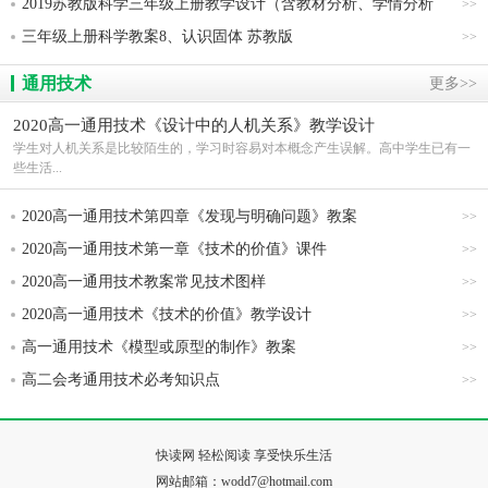
2019苏教版科学三年级上册教学设计（含教材分析、学情分析
>>
等）共134页
三年级上册科学教案8、认识固体 苏教版
>>
通用技术
更多>>
2020高一通用技术《设计中的人机关系》教学设计
学生对人机关系是比较陌生的，学习时容易对本概念产生误解。高中学生已有一
些生活...
2020高一通用技术第四章《发现与明确问题》教案
>>
2020高一通用技术第一章《技术的价值》课件
>>
2020高一通用技术教案常见技术图样
>>
2020高一通用技术《技术的价值》教学设计
>>
高一通用技术《模型或原型的制作》教案
>>
高二会考通用技术必考知识点
>>
快读网 轻松阅读 享受快乐生活
网站邮箱：wodd7@hotmail.com