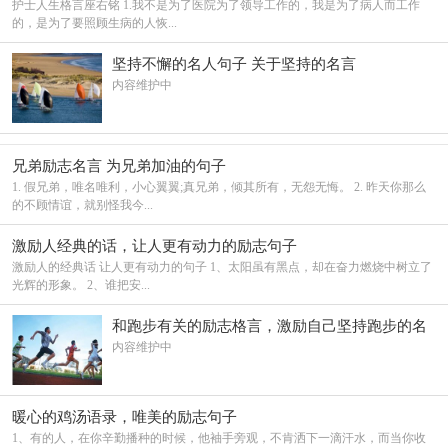
护士人生格言座右铭 1.我不是为了医院为了领导工作的，我是为了病人而工作
的，是为了要照顾生病的人恢...
坚持不懈的名人句子 关于坚持的名言
内容维护中
兄弟励志名言 为兄弟加油的句子
1. 假兄弟，唯名唯利，小心翼翼;真兄弟，倾其所有，无怨无悔。 2. 昨天你那么
的不顾情谊，就别怪我今...
激励人经典的话，让人更有动力的励志句子
激励人的经典话 让人更有动力的句子 1、太阳虽有黑点，却在奋力燃烧中树立了
光辉的形象。 2、谁把安...
和跑步有关的励志格言，激励自己坚持跑步的名
言
内容维护中
暖心的鸡汤语录，唯美的励志句子
1、有的人，在你辛勤播种的时候，他袖手旁观，不肯洒下一滴汗水，而当你收