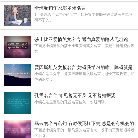
全球畅销作家JK罗琳名言
1、失败给了我内心的安宁，这种安宁是顺利通过测验考试获
得不了的。...
莎士比亚爱情英文名言 通向真爱的路从无坦途
下面是小编整理的莎士比亚爱情英文名言，爱是一种甜蜜的痛
苦。
爱因斯坦英文版名言 妨碍我学习的唯一障碍就是
我的教育
小编在这里分享一篇爱因斯坦英文版名言，赶快下载收藏，和
你的朋友...
孔孟名言佳句 见善无不及,见不善如探汤
小编在这里整理的孔孟名言佳句，欢迎阅读。
马云的名言名句 有时候死扛下去,总是会有机会的
下面是小编分享的一篇马云的名言名句，发不出工资是领导者
的耻辱。