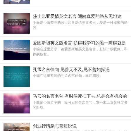
莎士比亚爱情英文名言 通向真爱的路从无坦途
下面是小编整理的莎士比亚爱情英文名言，爱是一种甜蜜的痛
苦。
爱因斯坦英文版名言 妨碍我学习的唯一障碍就是
我的教育
小编在这里分享一篇爱因斯坦英文版名言，赶快下载收藏，和
你的朋友...
孔孟名言佳句 见善无不及,见不善如探汤
小编在这里整理的孔孟名言佳句，欢迎阅读。
马云的名言名句 有时候死扛下去,总是会有机会的
下面是小编分享的一篇马云的名言名句，发不出工资是领导者
的耻辱。
创业行情励志简短说说