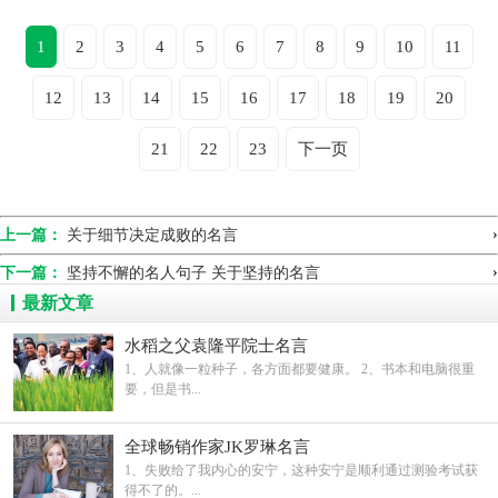
1
2
3
4
5
6
7
8
9
10
11
12
13
14
15
16
17
18
19
20
21
22
23
下一页
›
上一篇：
关于细节决定成败的名言
›
下一篇：
坚持不懈的名人句子 关于坚持的名言
最新文章
水稻之父袁隆平院士名言
1、人就像一粒种子，各方面都要健康。 2、书本和电脑很重
要，但是书...
全球畅销作家JK罗琳名言
1、失败给了我内心的安宁，这种安宁是顺利通过测验考试获
得不了的。...