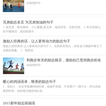
内容维护中
兄弟励志名言 为兄弟加油的句子
1. 假兄弟，唯名唯利，小心翼翼;真兄弟，倾其所有，无怨无悔。 2. 昨天你那么
的不顾情谊，就别怪我今...
激励人经典的话，让人更有动力的励志句子
激励人的经典话 让人更有动力的句子 1、太阳虽有黑点，却在奋力燃烧中树立了
光辉的形象。 2、谁把安...
和跑步有关的励志格言，激励自己坚持跑步的名
言
内容维护中
暖心的鸡汤语录，唯美的励志句子
1、有的人，在你辛勤播种的时候，他袖手旁观，不肯洒下一滴汗水，而当你收
获的时候，他却毫无愧色地以各...
2015新年励志祝福语