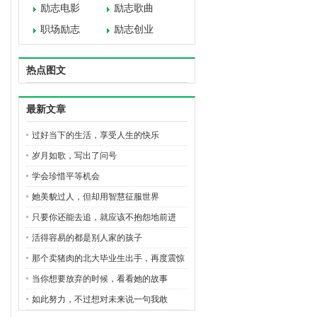
励志电影
励志歌曲
职场励志
励志创业
热点图文
最新文章
过好当下的生活，享受人生的快乐
岁月如歌，写出了问号
学会珍惜平等机会
她美貌过人，但却用智慧征服世界
只要你还能去追，就应该不抱怨地前进
活得容易的都是别人家的孩子
那个卖猪肉的北大毕业生出手，再度震惊
全国
当你想要放弃的时候，看看她的故事
如此努力，不过想对未来说一句我敢