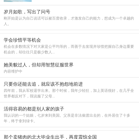
岁月如歌，写出了问号
刚开始是认为自己说话可以被百度收录，才激发自己的能力，想成为一个卓越的
人。
学会珍惜平等机会
机会在多数情况下对大家是公平均等的，而善于去发现并珍惜把握自己身边重要
机会的，却往往只是极少数人...
她美貌过人，但却用智慧征服世界
内容维护中
只要你还能去追，就应该不抱怨地前进
四年前，我从军校退学出来。那个时候，我年少轻狂，加上英语很好，在几乎全
世界都反对下，我说服了父母...
活得容易的都是别人家的孩子
我认识的一个姑娘，七岁来到美国。父亲是非法偷渡出去的，在外居住了十多
年，终于拿到绿卡。
那个卖猪肉的北大毕业生出手，再度震惊全国