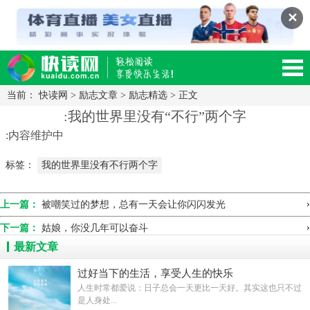
✕
当前：
快读网
>
励志文章
>
励志精选
> 正文
读网-轻松阅读,快乐生活移动版
:我的世界里没有“不行”两个字
:内容维护中
标签：
我的世界里没有不行两个字
›
上一篇：
被嘲笑过的梦想，总有一天会让你闪闪发光
›
下一篇：
姑娘，你没几年可以奋斗
最新文章
过好当下的生活，享受人生的快乐
人生时常都爱说：日子总会一天更比一天好。其实这也只不过
是人身处...