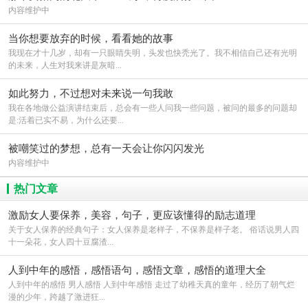
内容维护中
当你想要放弃的时候，看看她的故事
我现在才十几岁，却有一只眼睛失明，头发也快秃光了。我不相信自己还有光明
的未来，人生对我来讲是灰暗...
如此努力，不过想对未来说一句我敢
我在各地做公益演讲结束后，总会有一些人问我一些问题，被问的最多的问题却
是:活着已实不易，为什么还要...
被嘲笑过的梦想，总有一天会让你闪闪发光
内容维护中
热门文章
激励女人要保养，美容，句子，更应该懂得的励志道理
关于女人保养的经典句子：女人保养是老样子，不保养是样子老。 俗话说男人四
十一朵花，女人四十豆腐渣...
人到中年的感悟，感悟语句，感悟文章，感悟的道理大全
人到中年的感悟 男人感悟 人到中年感悟 走过了幼稚天真的童年，经历了朝气烂
漫的少年，跨越了激进狂...