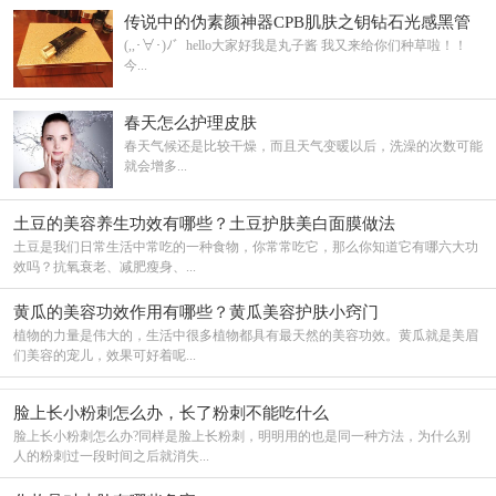
传说中的伪素颜神器CPB肌肤之钥钻石光感黑管
长管
(,,･∀･)ﾉ゛hello大家好我是丸子酱 我又来给你们种草啦！！
今...
春天怎么护理皮肤
春天气候还是比较干燥，而且天气变暖以后，洗澡的次数可能
就会增多...
土豆的美容养生功效有哪些？土豆护肤美白面膜做法
土豆是我们日常生活中常吃的一种食物，你常常吃它，那么你知道它有哪六大功
效吗？抗氧衰老、减肥瘦身、...
黄瓜的美容功效作用有哪些？黄瓜美容护肤小窍门
植物的力量是伟大的，生活中很多植物都具有最天然的美容功效。黄瓜就是美眉
们美容的宠儿，效果可好着呢...
脸上长小粉刺怎么办，长了粉刺不能吃什么
脸上长小粉刺怎么办?同样是脸上长粉刺，明明用的也是同一种方法，为什么别
人的粉刺过一段时间之后就消失...