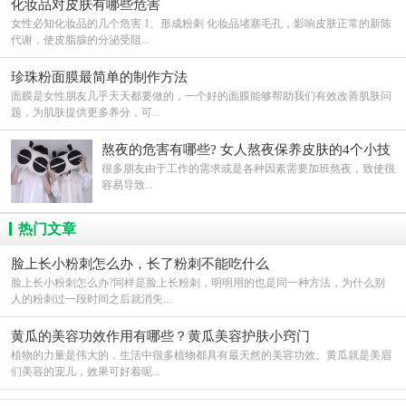
化妆品对皮肤有哪些危害
女性必知化妆品的几个危害 1、形成粉刺 化妆品堵塞毛孔，影响皮肤正常的新陈
代谢，使皮脂腺的分泌受阻...
珍珠粉面膜最简单的制作方法
面膜是女性朋友几乎天天都要做的，一个好的面膜能够帮助我们有效改善肌肤问
题，为肌肤提供更多养分，可...
熬夜的危害有哪些? 女人熬夜保养皮肤的4个小技
巧
很多朋友由于工作的需求或是各种因素需要加班熬夜，致使很
容易导致...
热门文章
脸上长小粉刺怎么办，长了粉刺不能吃什么
脸上长小粉刺怎么办?同样是脸上长粉刺，明明用的也是同一种方法，为什么别
人的粉刺过一段时间之后就消失...
黄瓜的美容功效作用有哪些？黄瓜美容护肤小窍门
植物的力量是伟大的，生活中很多植物都具有最天然的美容功效。黄瓜就是美眉
们美容的宠儿，效果可好着呢...