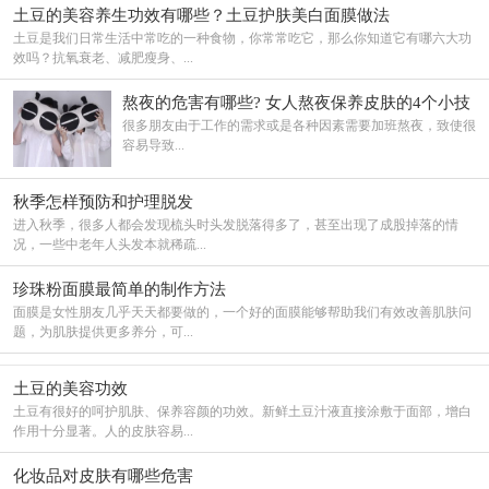
土豆的美容养生功效有哪些？土豆护肤美白面膜做法
土豆是我们日常生活中常吃的一种食物，你常常吃它，那么你知道它有哪六大功
效吗？抗氧衰老、减肥瘦身、...
熬夜的危害有哪些? 女人熬夜保养皮肤的4个小技
巧
很多朋友由于工作的需求或是各种因素需要加班熬夜，致使很
容易导致...
秋季怎样预防和护理脱发
进入秋季，很多人都会发现梳头时头发脱落得多了，甚至出现了成股掉落的情
况，一些中老年人头发本就稀疏...
珍珠粉面膜最简单的制作方法
面膜是女性朋友几乎天天都要做的，一个好的面膜能够帮助我们有效改善肌肤问
题，为肌肤提供更多养分，可...
土豆的美容功效
土豆有很好的呵护肌肤、保养容颜的功效。新鲜土豆汁液直接涂敷于面部，增白
作用十分显著。人的皮肤容易...
化妆品对皮肤有哪些危害