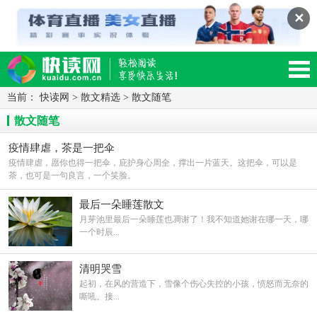
✕
当前：
快读网
>
散文精选
>
散文随笔
读网-轻松阅读,快乐生活移动版
散文随笔
疫情肆虐，茶是一把伞
疫情肆虐，愿你也得一把伞，庇护身心周全，撑出一片蓝天。这把伞，可以是
茶，也可是一句良言，一个笑脸。
最后一朵睡莲散文
月芽池里最后一朵睡莲也凋谢了！我不知道她谢在哪一天，哪
一个时辰...
清明哭雪
起初，在风的营造下，雪像个伤心失控的小孩，愤怒而无奈的
嘶吼。接...