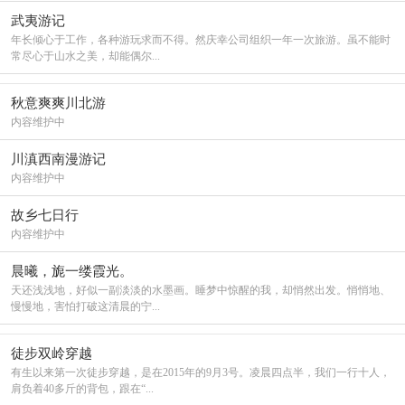
武夷游记
年长倾心于工作，各种游玩求而不得。然庆幸公司组织一年一次旅游。虽不能时
常尽心于山水之美，却能偶尔...
秋意爽爽川北游
内容维护中
川滇西南漫游记
内容维护中
故乡七日行
内容维护中
晨曦，旎一缕霞光。
天还浅浅地，好似一副淡淡的水墨画。睡梦中惊醒的我，却悄然出发。悄悄地、
慢慢地，害怕打破这清晨的宁...
徒步双岭穿越
有生以来第一次徒步穿越，是在2015年的9月3号。凌晨四点半，我们一行十人，
肩负着40多斤的背包，跟在“...