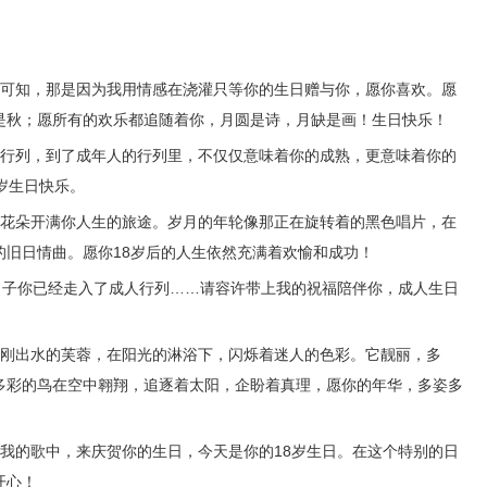
知，那是因为我用情感在浇灌只等你的生日赠与你，愿你喜欢。愿
是秋；愿所有的欢乐都追随着你，月圆是诗，月缺是画！生日快乐！
列，到了成年人的行列里，不仅仅意味着你的成熟，更意味着你的
岁生日快乐。
朵开满你人生的旅途。岁月的年轮像那正在旋转着的黑色唱片，在
的旧日情曲。愿你18岁后的人生依然充满着欢愉和成功！
子你已经走入了成人行列……请容许带上我的祝福陪伴你，成人生日
出水的芙蓉，在阳光的淋浴下，闪烁着迷人的色彩。它靓丽，多
多彩的鸟在空中翱翔，追逐着太阳，企盼着真理，愿你的年华，多姿多
的歌中，来庆贺你的生日，今天是你的18岁生日。在这个特别的日
开心！