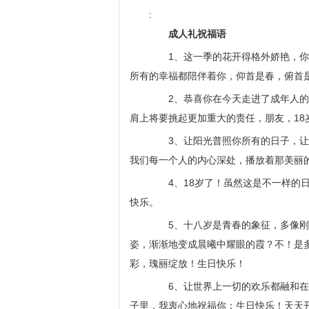
:
成人礼祝福语
1、这一季的花开得格外娇艳，你可
所有的幸福都陪伴着你，仰首是春，俯首
2、恭喜你在今天走进了成年人的行
肩上将要挑起更加重大的责任，朋友，18
3、让阳光普照你所有的日子，让花
我们每一个人的内心深处，播放着那美丽
4、18岁了！虽然这是不一样的日
快乐。
5、十八岁是青春的象征，多像刚刚
姿，渐渐地变成晨曦中耀眼的霞？不！是
彩，瑰丽绽放！生日快乐！
6、让世界上一切的欢乐都融和在我
子里，我衷心地祝福你：生日快乐！天天