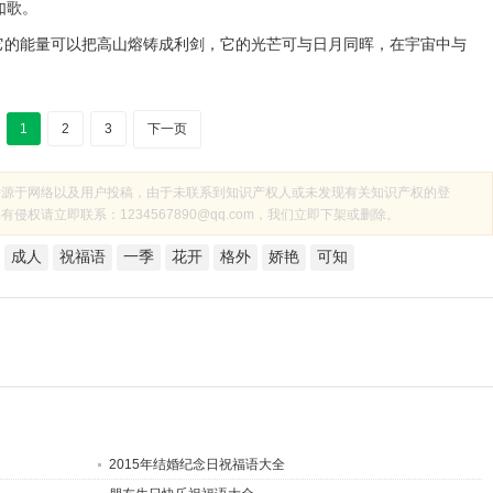
如歌。
它的能量可以把高山熔铸成利剑，它的光芒可与日月同晖，在宇宙中与
1
2
3
下一页
来源于网络以及用户投稿，由于未联系到知识产权人或未发现有关知识产权的登
权请立即联系：1234567890@qq.com，我们立即下架或删除。
成人
祝福语
一季
花开
格外
娇艳
可知
2015年结婚纪念日祝福语大全