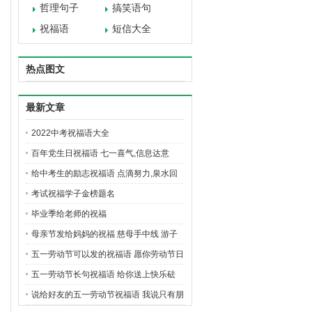
哲理句子
搞笑语句
祝福语
短信大全
热点图文
最新文章
2022中考祝福语大全
百年党生日祝福语 七一喜气,信息达意
给中考生的励志祝福语 点滴努力,泉水回
报
考试祝福学子金榜题名
毕业季给老师的祝福
母亲节发给妈妈的祝福 慈母手中线 游子
身上衣
五一劳动节可以发的祝福语 愿你劳动节日
里,吉祥快乐身边绕
五一劳动节长句祝福语 给你送上快乐砝
码,春暖花开五一假
说给好友的五一劳动节祝福语 我说只有朋