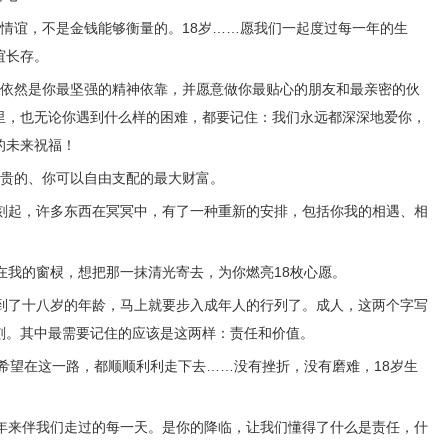
谊，不是金钱能够衡量的。18岁……愿我们一起度过每一年的生
谊长存。
然是你最坚强的精神依靠，并愿意做你最贴心的朋友和最亲密的伙
里，也无论你遇到什么样的困难，都要记住：我们永远都深深地爱你，
的未来祝福！
贵的、你可以自由支配的最大财富。
起，许多东西在冥冥中，有了一种重新的安排，包括你我的相遇、相
我的窗棂，想把那一抹清光寄去，为你燃亮18枚心愿。
了十八岁的年龄，马上就要步入成年人的行列了。成人，这两个字写
刻。其中最需要记住的应该是这两样：责任和价值。
希望在这一路，都顺顺利利走下去……没有挫折，没有磨难，18岁生
来伴我们走过的每一天。是你的降临，让我们懂得了什么是责任，什