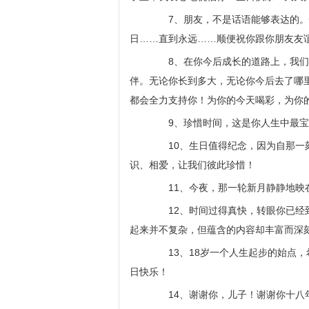
7、朋友，不是话语能够表达的。情
日……直到永远……顺便祝你跟你朋友友
8、在你今后成长的道路上，我们依
伴。无论你长到多大，无论你今后去了哪
都会全力支持你！为你的今天喝彩，为你
9、珍惜时间，这是你人生中最宝
10、生日值得纪念，因为自那一刻
识、相爱，让我们彼此珍惜！
11、今夜，那一轮新月静静地映在
12、时间过得真快，转眼你已经到
起来并不复杂，但蕴含的内容却丰富而深
13、18岁一个人生起步的始点，
日快乐！
14、谢谢你，儿子！谢谢你十八年