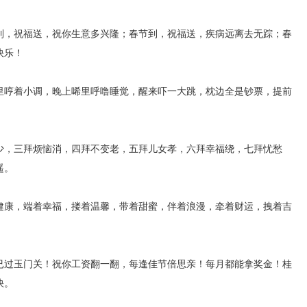
到，祝福送，祝你生意多兴隆；春节到，祝福送，疾病远离去无踪；春
快乐！
里哼着小调，晚上唏里呼噜睡觉，醒来吓一大跳，枕边全是钞票，提前
少，三拜烦恼消，四拜不变老，五拜儿女孝，六拜幸福绕，七拜忧愁
遥。
健康，端着幸福，搂着温馨，带着甜蜜，伴着浪漫，牵着财运，拽着吉
已过玉门关！祝你工资翻一翻，每逢佳节倍思亲！每月都能拿奖金！桂
快。