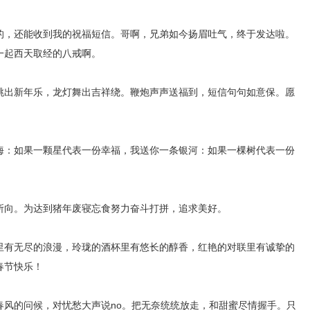
的，还能收到我的祝福短信。哥啊，兄弟如今扬眉吐气，终于发达啦。
一起西天取经的八戒啊。
跳出新年乐，龙灯舞出吉祥绕。鞭炮声声送福到，短信句句如意保。愿
海：如果一颗星代表一份幸福，我送你一条银河：如果一棵树代表一份
所向。为达到猪年废寝忘食努力奋斗打拼，追求美好。
里有无尽的浪漫，玲珑的酒杯里有悠长的醇香，红艳的对联里有诚挚的
春节快乐！
春风的问候，对忧愁大声说no。把无奈统统放走，和甜蜜尽情握手。只