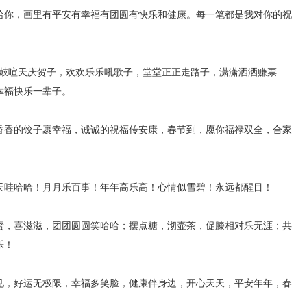
给你，画里有平安有幸福有团圆有快乐和健康。每一笔都是我对你的祝
，锣鼓喧天庆贺子，欢欢乐乐吼歌子，堂堂正正走路子，潇潇洒洒赚票
幸福快乐一辈子。
香香的饺子裹幸福，诚诚的祝福传安康，春节到，愿你福禄双全，合家
天哇哈哈！月月乐百事！年年高乐高！心情似雪碧！永远都醒目！
蜜，喜滋滋，团团圆圆笑哈哈；摆点糖，沏壶茶，促膝相对乐无涯；共
乐！
见，好运无极限，幸福多笑脸，健康伴身边，开心天天，平安年年，春