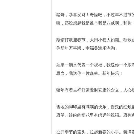
猪哥，恭喜发财！奇怪吧，不过年不过节
咦，还没想起我是谁？我是八戒啊，和你
敲锣打鼓迎春节，大街小巷人如潮。秧歌
你新年万事顺，幸福美满乐淘淘！
如果一滴水代表一个祝福，我送你一个东
思念，我送你一片森林。新年快乐！
猪年有着吉祥好运发财安康的含义，人心
雪地的脚印里有满满的快乐，摇曳的红烛
愿望。缤纷的烟花里有绵远的祝福。愿你
扯开季节的盖头，拉起新春的小手。装满