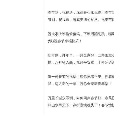
春节到，祝福送，愿你开心永无终；春节
节到，祝福送，家庭美满如意从。祝春节
祝大家上班偷偷傻笑，下班活蹦乱跳，嘴
(钱)祝春节幸福快乐！
新年到，拜年早。一拜全家好，二拜困难
抛，八拜收入高，九拜平安罩，十拜乐逍
送一份春节的祝福：愿你抱着平安，拥着
祥，迈入新的一年！祝你全家新春幸福！
万里长城永不倒，向你问声春节好，春风
林山水甲天下！存折塞满枕头下！春节愉