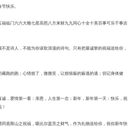
春节快乐。
五福临门六六大顺七星高照八方来财九九同心十全十美百事可乐千事吉
我不是诗人，不能为你讴歌浪漫的诗句。只有把最诚挚的祝福送给你，
的藏跑的跑；心情烦了，微微笑，让烦恼躲的躲逃的逃；切记身体健
真诚，爱情第一看：亲恩，人生第一念；新年，新年第一天：快乐，祝
远！
携冈底斯山之祝福，吸比尔盖茨之财气，作为礼物送给你，祝你新年快