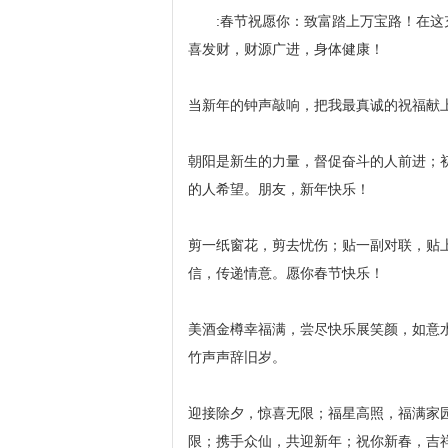
:春节祝愿你：致富踏上万宝路！在
喜发财，财源广进，身体健康！
当新年的钟声敲响，把我最真诚的祝福献
朝阳是新生的力量，督促奋斗的人前进；
的人希望。朋友，新年快乐！
剪一纸窗花，剪去忧伤；贴一副对联，贴
信，传递情意。愿你春节快乐！
美酒金樽幸福满，尝尽快乐展笑颜，如意
竹声声辞旧岁。
迎接除夕，惊喜无限；福星高照，福满家
限；携手众仙，共迎新年；祝你新春，吉