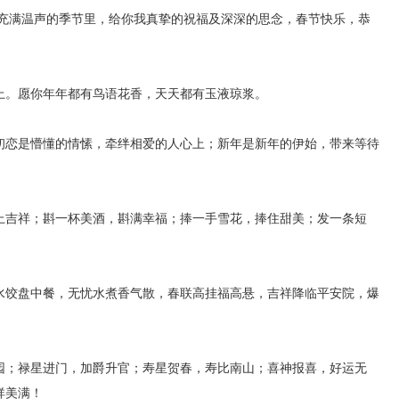
这充满温声的季节里，给你我真挚的祝福及深深的思念，春节快乐，恭
上。愿你年年都有鸟语花香，天天都有玉液琼浆。
初恋是懵懂的情愫，牵绊相爱的人心上；新年是新年的伊始，带来等待
上吉祥；斟一杯美酒，斟满幸福；捧一手雪花，捧住甜美；发一条短
水饺盘中餐，无忧水煮香气散，春联高挂福高悬，吉祥降临平安院，爆
园；禄星进门，加爵升官；寿星贺春，寿比南山；喜神报喜，好运无
祥美满！