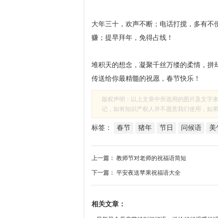
大年三十，欢声不断；电话打搅，多有不
赚；提早拜年，免得占线！
堆积天的想念，凝聚千丝万缕的柔情，拼
传送给你最精髓的祝愿，春节快乐！
版权声明：以上文章中所选用的图片及文字
记，如有知识产权人并不愿意我们使用，如果有侵
标签：
春节
猪年
节日
问候语
美
上一篇：
教师节对老师的祝福语简短
下一篇：
平安夜送苹果祝福语大全
相关文章：