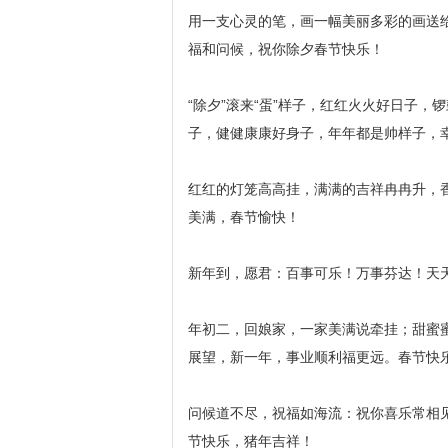
用一支心灵的笔，画一幅美丽多彩的画送
福和问候，祝你除夕春节快乐！
“除夕”滚来“蛋”样子，红红火火好日子
子，健健康康好身子，年年都是帅样子，
红红的灯笼高高挂，满满的吉祥冉冉升，
美满，春节愉快！
新年到，愿君：百事可乐！万事芬达！天
年初二，回娘家，一家美满说牵挂；甜蜜
展望，新一年，事业顺利福更远。春节快
问候道不尽，祝福如海流：祝你喜乐常相
节快乐，猪年吉祥！