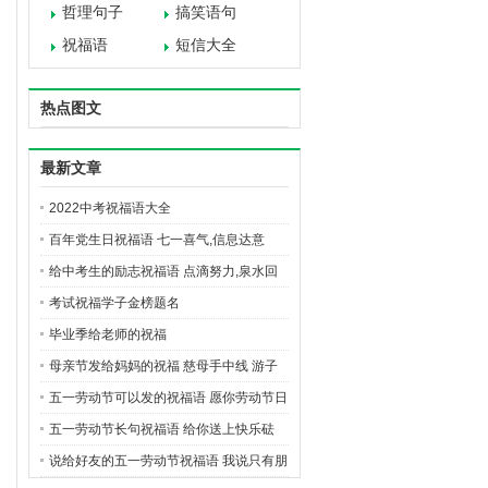
哲理句子
搞笑语句
祝福语
短信大全
热点图文
最新文章
2022中考祝福语大全
百年党生日祝福语 七一喜气,信息达意
给中考生的励志祝福语 点滴努力,泉水回
报
考试祝福学子金榜题名
毕业季给老师的祝福
母亲节发给妈妈的祝福 慈母手中线 游子
身上衣
五一劳动节可以发的祝福语 愿你劳动节日
里,吉祥快乐身边绕
五一劳动节长句祝福语 给你送上快乐砝
码,春暖花开五一假
说给好友的五一劳动节祝福语 我说只有朋