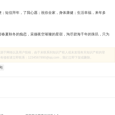
便；短信拜年，了我心愿；祝你全家，身体康健；生活幸福，来年多
却春夏秋冬的痴恋，采撷夜空璀璨的星宿，淘尽碧海千年的珠玑，只为
来源于网络以及用户投稿，由于未联系到知识产权人或未发现有关知识产权的登
权请立即联系：1234567890@qq.com，我们立即下架或删除。
句