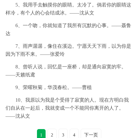
5、我用手去触摸你的眼睛。太冷了。倘若你的眼睛这
样冷，有个人的心会结成冰。——沈从文
6、一个吻，你就知道了我所有沉默的心事。——聂鲁
达
7、雨声潺潺，像住在溪边。宁愿天天下雨，以为你是
因为下雨不来。——张爱玲
8、曾听人说，回忆是一座桥，却是通向寂寞的牢。
——天籁纸鸢
9、荣曜秋菊，华茂春松。——曹植
10、我原以为我是个受得了寂寞的人。现在方明白我
们自从在一起后，我就变成一个不能同你离开的人了。
——沈从文
1
2
3
4
下一页