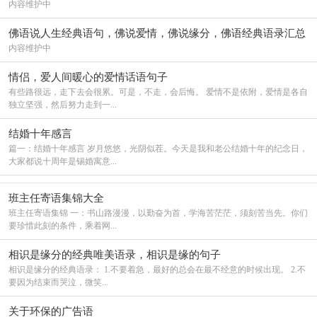
内容维护中
佛语说人生经典语句，佛说爱情，佛说缘分，佛语经典语录汇总
大全
内容维护中
情侣，爱人间暖心的爱情话语句子
有些路很远，走下去会很累。可是，不走，会后悔。 爱情不是依附，爱情是各自
独立坚强，然后努力走到一...
结婚十年感言
篇一：结婚十年感言 岁月悠悠，光阴似茬。今天是我和老公结婚十年的纪念日，
大家都说十周年是锡婚寓意...
班主任寄语集锦大全
班主任寄语集锦 一：书山路漫漫，以勤奋为首，学海苦茫茫，须刻苦当先。你们
要珍惜此刻的条件，乘着网...
相识是缘分的经典唯美语录，相识是缘的句子
相识是缘分的经典语录： 1.不要着急，最好的总会在最不经意的时候出现。 2.不
要因为结束而哭泣，微笑...
关于环保的广告语