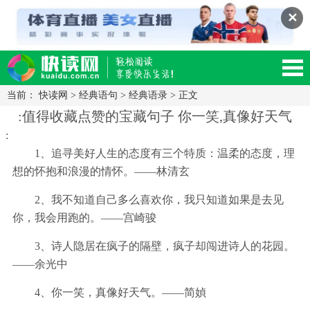
✕
当前：
快读网
>
经典语句
>
经典语录
> 正文
读网-轻松阅读,快乐生活移动版
:值得收藏点赞的宝藏句子 你一笑,真像好天气
:
1、追寻美好人生的态度有三个特质：温柔的态度，理
想的怀抱和浪漫的情怀。——林清玄
2、我不知道自己多么喜欢你，我只知道如果是去见
你，我会用跑的。——宫崎骏
3、诗人隐居在疯子的隔壁，疯子却闯进诗人的花园。
——余光中
4、你一笑，真像好天气。——简媜