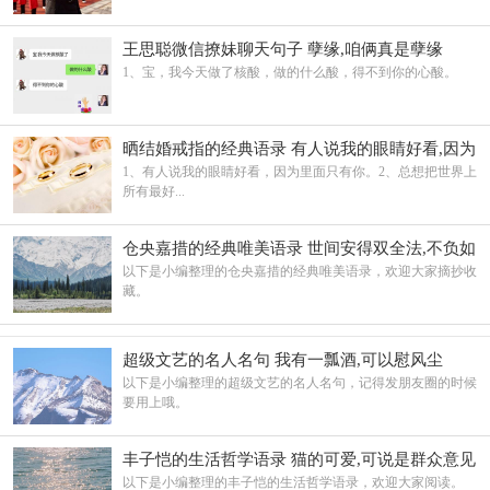
王思聪微信撩妹聊天句子 孽缘,咱俩真是孽缘
1、宝，我今天做了核酸，做的什么酸，得不到你的心酸。
晒结婚戒指的经典语录 有人说我的眼睛好看,因为
里面只有你
1、有人说我的眼睛好看，因为里面只有你。2、总想把世界上
所有最好...
仓央嘉措的经典唯美语录 世间安得双全法,不负如
来不负卿
以下是小编整理的仓央嘉措的经典唯美语录，欢迎大家摘抄收
藏。
超级文艺的名人名句 我有一瓢酒,可以慰风尘
以下是小编整理的超级文艺的名人名句，记得发朋友圈的时候
要用上哦。
丰子恺的生活哲学语录 猫的可爱,可说是群众意见
以下是小编整理的丰子恺的生活哲学语录，欢迎大家阅读。