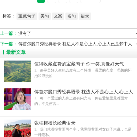
标签：
宝藏句子
美句
文案
名句
语录
›
上一篇：
没有了
›
下一篇：
傅首尔脱口秀经典语录 枕边人不是心上人,心上人已是梦中人
最新文章
值得收藏点赞的宝藏句子 你一笑,真像好天气
1、追寻美好人生的态度有三个特质：温柔的态度，理想的怀
抱和浪漫的...
傅首尔脱口秀经典语录 枕边人不是心上人,心上人
已是梦中人
1、每一个爱过的人身上都有闪光点，你在爱情里最难面对
的，不是伤害...
张桂梅校长经典语录
1、我们就没提贫困两个字，我觉得贫困对女孩子来说，也是
一种隐私。