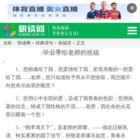
✕
当前：
快读网
>
经典语句
>
祝福语
> 正文
读网-轻松阅读,快乐生活移动版
:毕业季给老师的祝福
:
1、把精魂给了我，把柔情给了我，把母亲般的一腔爱
给了我……老师，您只知道给予而从不想收取，我怎能不
向您表示由衷的敬意？
2、您用心中全部的爱，染成了我青春的色彩；您用执
著的信念，铸成了我性格的不屈……老师，我生命的火花
里闪耀着一个您！
3、“桃李满天下”，是老师的荣耀。——值此日丽风
清、秋实累累的园丁佳节，祝敬老师康乐如意，青春永