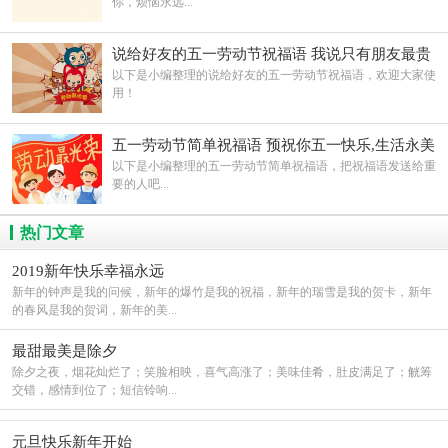
你，烦恼永远...
说给好友的五一劳动节祝福语 我说只有朋友最贵
重,劳动节快乐
以下是小编整理的说给好友的五一劳动节祝福语，欢迎大家使
用！
五一劳动节简单祝福语 预祝你五一快乐,生活永美
好
以下是小编整理的五一劳动节简单祝福语，把祝福语发送给重
要的人吧...
热门文章
2019新年快乐幸福永远
新年的钟声是我的问候，新年的爆竹是我的祝福，新年的瑞雪是我的贺卡，新年
的春风是我的贺词，新年的美...
最甜最美是除夕
除夕之夜，烟花灿烂了；笑脸相映，喜气高涨了；美味佳肴，肚皮满足了；觥筹
交错，感情到位了；短信铃响...
元旦快乐新年开始