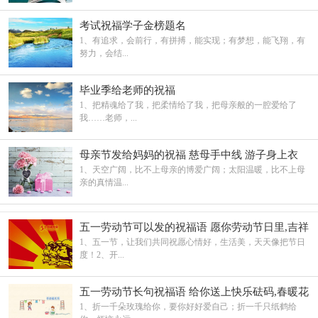
考试祝福学子金榜题名
1、有追求，会前行，有拼搏，能实现；有梦想，能飞翔，有
努力，会结...
毕业季给老师的祝福
1、把精魂给了我，把柔情给了我，把母亲般的一腔爱给了
我……老师，...
母亲节发给妈妈的祝福 慈母手中线 游子身上衣
1、天空广阔，比不上母亲的博爱广阔；太阳温暖，比不上母
亲的真情温...
五一劳动节可以发的祝福语 愿你劳动节日里,吉祥
快乐身边绕
1、五一节，让我们共同祝愿心情好，生活美，天天像把节日
度！2、开...
五一劳动节长句祝福语 给你送上快乐砝码,春暖花
开五一假
1、折一千朵玫瑰给你，要你好好爱自己；折一千只纸鹤给