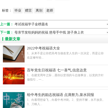
标签：
毕业
赠言
离别
老师
›
上一篇：
考试祝福学子金榜题名
›
下一篇：
母亲节发给妈妈的祝福 慈母手中线 游子身上衣
最新文章
2022中考祝福语大全
1、从来不是让你把高考当做改变人生的一次决定，而是让你
在足够年轻...
百年党生日祝福语 七一喜气,信息达意
1、在建党周年之际，愿你以坚强的斗志做事业，以党的方针
做指引，一...
给中考生的励志祝福语 点滴努力,泉水回报
1、向着理想奋飞，向着中考冲刺。2、坚持不懈，永不放弃。
3、刀锋入...