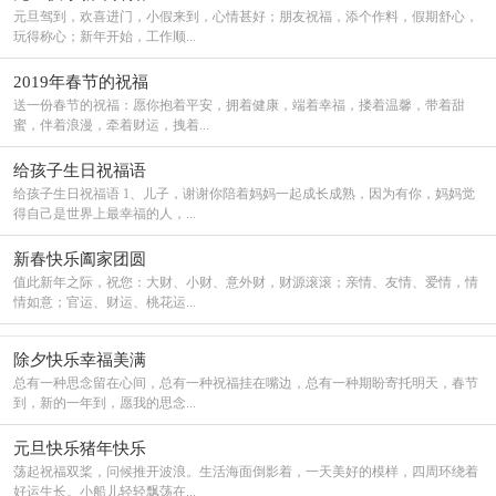
元旦驾到，欢喜进门，小假来到，心情甚好；朋友祝福，添个作料，假期舒心，
玩得称心；新年开始，工作顺...
2019年春节的祝福
送一份春节的祝福：愿你抱着平安，拥着健康，端着幸福，搂着温馨，带着甜
蜜，伴着浪漫，牵着财运，拽着...
给孩子生日祝福语
给孩子生日祝福语 1、儿子，谢谢你陪着妈妈一起成长成熟，因为有你，妈妈觉
得自己是世界上最幸福的人，...
新春快乐阖家团圆
值此新年之际，祝您：大财、小财、意外财，财源滚滚；亲情、友情、爱情，情
情如意；官运、财运、桃花运...
除夕快乐幸福美满
总有一种思念留在心间，总有一种祝福挂在嘴边，总有一种期盼寄托明天，春节
到，新的一年到，愿我的思念...
元旦快乐猪年快乐
荡起祝福双桨，问候推开波浪。生活海面倒影着，一天美好的模样，四周环绕着
好运生长。小船儿轻轻飘荡在...