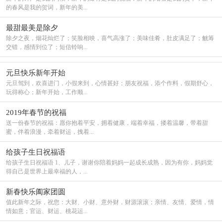
的春风是我的贺词，新年的美...
最甜最美是除夕
除夕之夜，烟花灿烂了；笑脸相映，喜气高涨了；美味佳肴，肚皮满足了；觥筹
交错，感情到位了；短信铃响...
元旦快乐新年开始
元旦驾到，欢喜进门，小假来到，心情甚好；朋友祝福，添个作料，假期舒心，
玩得称心；新年开始，工作顺...
2019年春节的祝福
送一份春节的祝福：愿你抱着平安，拥着健康，端着幸福，搂着温馨，带着甜
蜜，伴着浪漫，牵着财运，拽着...
给孩子生日祝福语
给孩子生日祝福语 1、儿子，谢谢你陪着妈妈一起成长成熟，因为有你，妈妈觉
得自己是世界上最幸福的人，...
新春快乐阖家团圆
值此新年之际，祝您：大财、小财、意外财，财源滚滚；亲情、友情、爱情，情
情如意；官运、财运、桃花运...