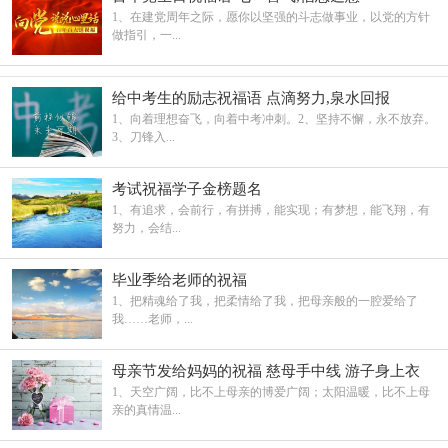
1、在建党周年之际，愿你以坚强的斗志做事业，以党的方针
做指引，一...
给中考生的励志祝福语 点滴努力,泉水回报
1、向着理想奋飞，向着中考冲刺。2、坚持不懈，永不放弃。
3、刀锋入...
考试祝福学子金榜题名
1、有追求，会前行，有拼搏，能实现；有梦想，能飞翔，有
努力，会结...
毕业季给老师的祝福
1、把精魂给了我，把柔情给了我，把母亲般的一腔爱给了
我……老师，...
母亲节发给妈妈的祝福 慈母手中线 游子身上衣
1、天空广阔，比不上母亲的博爱广阔；太阳温暖，比不上母
亲的真情温...