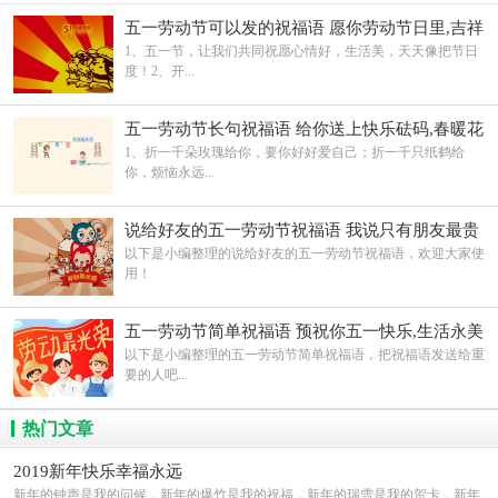
五一劳动节可以发的祝福语 愿你劳动节日里,吉祥
快乐身边绕
1、五一节，让我们共同祝愿心情好，生活美，天天像把节日
度！2、开...
五一劳动节长句祝福语 给你送上快乐砝码,春暖花
开五一假
1、折一千朵玫瑰给你，要你好好爱自己；折一千只纸鹤给
你，烦恼永远...
说给好友的五一劳动节祝福语 我说只有朋友最贵
重,劳动节快乐
以下是小编整理的说给好友的五一劳动节祝福语，欢迎大家使
用！
五一劳动节简单祝福语 预祝你五一快乐,生活永美
好
以下是小编整理的五一劳动节简单祝福语，把祝福语发送给重
要的人吧...
热门文章
2019新年快乐幸福永远
新年的钟声是我的问候，新年的爆竹是我的祝福，新年的瑞雪是我的贺卡，新年