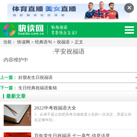
✕
当前：
快读网
>
经典语句
>
祝福语
> 正文
读网-轻松阅读,快乐生活移动版
:平安祝福语
:内容维护中
›
上一篇：
好朋友生日祝福语
›
下一篇：
生日经典祝福语集锦
最新文章
2022中考祝福语大全
1、从来不是让你把高考当做改变人生的一次决定，而是让你
在足够年轻...
百年党生日祝福语 七一喜气,信息达意