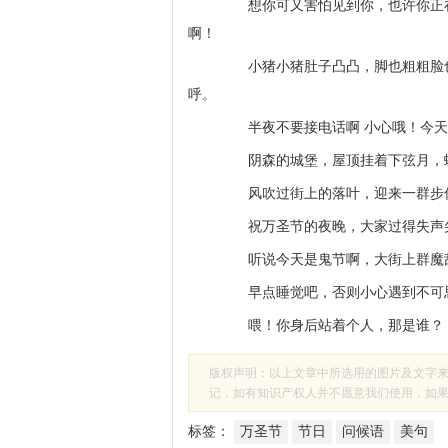
想你可又害怕见到你，也许你正在
啊！
小猪小猪肚子凸凸，脚也粗粗脸也
呼。
半夜不要接电话啊 小心哦！今天
阴森的城堡，屋顶挂着下弦月，蝙蝠
风吹过街上的落叶，迎来一群步伐
祝万圣节的夜晚，大家过得失声尖
听说今天是鬼节啊，大街上群魔乱
早点睡觉吧，否则小心遇到不可思
喂！你身后站着个人，那是谁？！
版权声明：以上文章中所选用的图片及文字
记，如有知识产权人并不愿意我们使用，如果有侵
标签：
万圣节
节日
问候语
美句