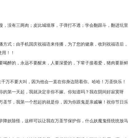
，没有三两肉；皮比城墙厚，子弹打不透；学会翻跟斗，翻进坑里
方式：由手机国庆祝福语来传播，为了您的健康，收到祝福语后，
使用！！
喝醉的，永远不要醒来，人要深爱的，下辈子接着爱，猪肉要新鲜
千万不要大叫，因为他会一直在你身边陪着你。哈哈！万圣快乐！
的第一天起，我就决定非你不嫁。你知道吗？我在阴间好寂寞呀
圣节，我第一个想起的就是你，因为你跟鬼是亲戚嘛！祝你节日乐
降妖除怪，这样可以让我在万圣节保护你，什么妖魔鬼怪统统放马