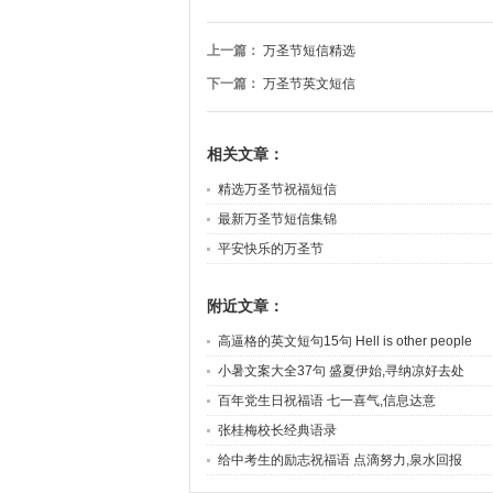
上一篇：
万圣节短信精选
下一篇：
万圣节英文短信
相关文章：
精选万圣节祝福短信
最新万圣节短信集锦
平安快乐的万圣节
附近文章：
高逼格的英文短句15句 Hell is other people
小暑文案大全37句 盛夏伊始,寻纳凉好去处
百年党生日祝福语 七一喜气,信息达意
张桂梅校长经典语录
给中考生的励志祝福语 点滴努力,泉水回报