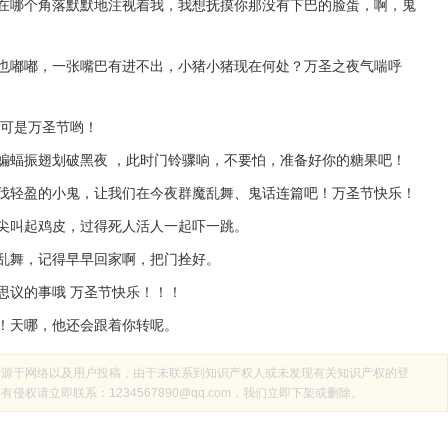
哪个角落默默地注视着我，我想抚摸你那没有下巴的脸蛋，啊，鬼
嘟嘟，一张嘴巴有进不出，小猪小猪现在何处？万圣之夜气喘呼
可是万圣节哟！
振翅划破黑夜 ，此时门铃骤响，不要怕，准备好你的糖果吧！
轻盈的小鬼，让我们在今夜群魔乱舞、鬼话连篇吧！万圣节快乐！
叫起鸡皮，过得死人活人一起吓一跳。
舞，记得早早回家啊，把门拴好。
议的事哦 万圣节快乐！！！
天哪，他还会跟着你转呢。
来源于网络以及用户投稿，由于未联系到知识产权人或未发现有关知识产权的登
权请立即联系：1234567890@qq.com，我们立即下架或删除。