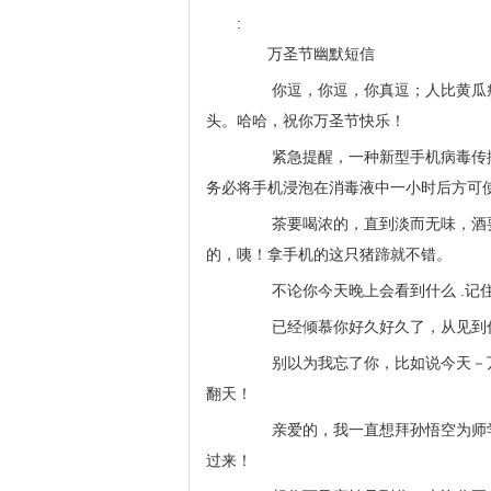
:
万圣节幽默短信
你逗，你逗，你真逗；人比黄瓜瘦
头。哈哈，祝你万圣节快乐！
紧急提醒，一种新型手机病毒传播
务必将手机浸泡在消毒液中一小时后方可
茶要喝浓的，直到淡而无味，酒要
的，咦！拿手机的这只猪蹄就不错。
不论你今天晚上会看到什么 .记住
已经倾慕你好久好久了，从见到你
别以为我忘了你，比如说今天－万
翻天！
亲爱的，我一直想拜孙悟空为师学
过来！