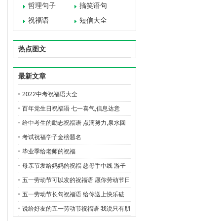
哲理句子
搞笑语句
祝福语
短信大全
热点图文
最新文章
2022中考祝福语大全
百年党生日祝福语 七一喜气,信息达意
给中考生的励志祝福语 点滴努力,泉水回
报
考试祝福学子金榜题名
毕业季给老师的祝福
母亲节发给妈妈的祝福 慈母手中线 游子
身上衣
五一劳动节可以发的祝福语 愿你劳动节日
里,吉祥快乐身边绕
五一劳动节长句祝福语 给你送上快乐砝
码,春暖花开五一假
说给好友的五一劳动节祝福语 我说只有朋