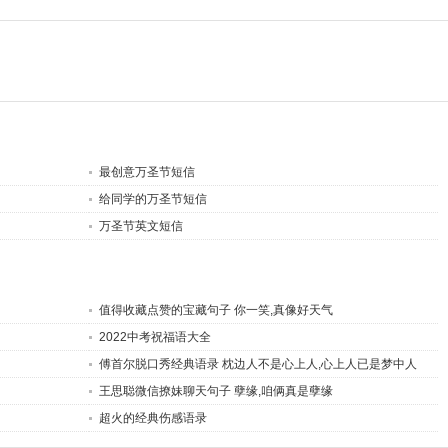
最创意万圣节短信
给同学的万圣节短信
万圣节英文短信
值得收藏点赞的宝藏句子 你一笑,真像好天气
2022中考祝福语大全
傅首尔脱口秀经典语录 枕边人不是心上人,心上人已是梦中人
王思聪微信撩妹聊天句子 孽缘,咱俩真是孽缘
超火的经典伤感语录