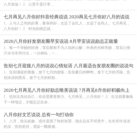
八月加油！ 2、心意不是行李...
七月再见八月你好抖音经典说说 2020再见七月你好八月的说说
最新版
1、人与人之间的距离，要保持好，太近了会扎人，太远了会伤人。七月再见，
八月你好！ 2、时光的残忍就...
2020八月你好发朋友圈早安说说 8月早安说说励志正能量
1、每一个华丽的转身，背后都有不为人知的心酸，外表的光鲜亮丽，背后心情
汗水与辛劳付出，一分耕耘，一...
告别七月迎接八月的说说心情短语 八月最适合发朋友圈的说说句
子
1、告别满架的蔷薇，放下七月的烦恼；告别夏日的蝉鸣，放下七月的浮躁。告
别冰凉的西瓜，放下七月的积怨...
2020七月再见八月你好励志唯美说说 7月再见8月你好积极向上
正能量的句子
1、也别太高估自己，你还需要更努力。七月再见，八月你好！ 2、生活就要像疯
子一样地过，才能忘记生命...
八月你好文艺说说 总有一句打动你
1、八月，枝头妖娆。或许是因了秋的张望，指尖总在不经意中，生长些许淡淡
的凉，忧伤若丝，洇染一颗善感...