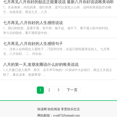
七月再见八月你好的励志正能量说说 最新八月你好说说唯美动听
1、生命匆匆，内在的美，德行的美，是可以直抵人心的，这样的美就如空谷幽
兰，自然高贵。再见七月，八月...
七月再见,八月你好的人生感悟说说
1、我们的软肋，是看不透、舍不得、输不起、放不下。看不透人际中的纠结、
争斗后的隐伤，看不透喧嚣中的...
七月再见,八月你好的人生感悟句子
一、没有人会和陌生人耍性子，刁蛮和任性，永远只留给最亲近的人。七月再
见，八月你好。 二、对生命...
八月的第一天,发朋友圈说什么好的唯美说说
1.八月夏已进入尾声，秋天，在不声不响的一片深绿中大步前行，再过几天就立
秋了，暑去凉来，收获希望，...
1
2
3
下一页
快读网 轻松阅读 享受快乐生活
网站邮箱：wodd7@hotmail.com