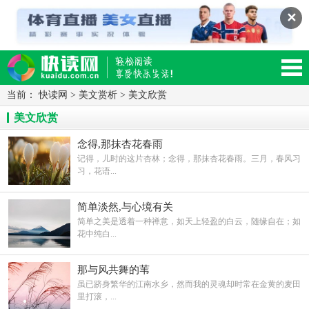
✕
当前：
快读网
>
美文赏析
>
美文欣赏
读网-轻松阅读,快乐生活移动版
美文欣赏
念得,那抹杏花春雨
记得，儿时的这片杏林；念得，那抹杏花春雨。三月，春风习
习，花语...
简单淡然,与心境有关
简单之美是透着一种禅意，如天上轻盈的白云，随缘自在；如
花中纯白...
那与风共舞的苇
虽已跻身繁华的江南水乡，然而我的灵魂却时常在金黄的麦田
里打滚，...