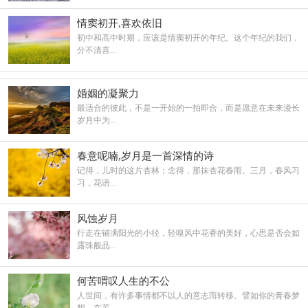
情窦初开,喜欢依旧
初中和高中时期，应该是情窦初开的年纪。这个年纪的我们，
分不清喜...
婚姻的凝聚力
最适合的彼此，不是一开始的一拍即合，而是愿意在未来漫长
岁月中为...
春意呢喃,岁月是一首深情的诗
记得，儿时的这片杏林；念得，那抹杏花春雨。三月，春风习
习，花语...
风蚀岁月
行走在铺满阳光的小径，轻嗅风中花香的美好，心思是否会如
露珠般晶...
何苦喟叹人生的不公
人世间，有许多事情都不以人的意志而转移。譬如你的青春梦
想，在芜...