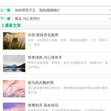
›
上一篇：
你的茕茕孑立，我的踽踽独行
›
下一篇：
慢走,与心灵同行
最新文章
念得,那抹杏花春雨
记得，儿时的这片杏林；念得，那抹杏花春雨。三月，春风习
习，花语...
简单淡然,与心境有关
简单之美是透着一种禅意，如天上轻盈的白云，随缘自在；如
花中纯白...
那与风共舞的苇
虽已跻身繁华的江南水乡，然而我的灵魂却时常在金黄的麦田
里打滚，...
情窦初开,喜欢依旧
初中和高中时期，应该是情窦初开的年纪。这个年纪的我们，