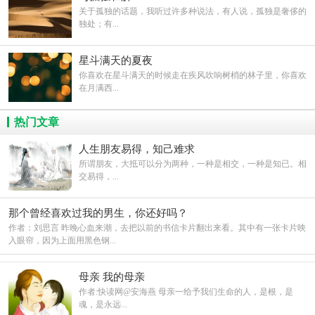
关于孤独的话题，我听过许多种说法，有人说，孤独是奢侈的
独处；有...
星斗满天的夏夜
你喜欢在星斗满天的时候走在疾风吹响树梢的林子里，你喜欢
在月满西...
热门文章
人生朋友易得，知己难求
所谓朋友，大抵可以分为两种，一种是相交，一种是知已。相
交易得，...
那个曾经喜欢过我的男生，你还好吗？
作者：刘思言 昨晚心血来潮，去把以前的书信卡片翻出来看。其中有一张卡片映
入眼帘，因为上面用黑色钢...
母亲 我的母亲
作者:快读网@安海燕 母亲一给予我们生命的人，是根，是
魂，是永远...