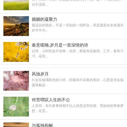
分不清喜...
婚姻的凝聚力
最适合的彼此，不是一开始的一拍即合，而是愿意在未来漫长
岁月中为...
春意呢喃,岁月是一首深情的诗
记得，儿时的这片杏林；念得，那抹杏花春雨。三月，春风习
习，花语...
风蚀岁月
行走在铺满阳光的小径，轻嗅风中花香的美好，心思是否会如
露珠般晶...
何苦喟叹人生的不公
人世间，有许多事情都不以人的意志而转移。譬如你的青春梦
想，在芜...
与孤独和解