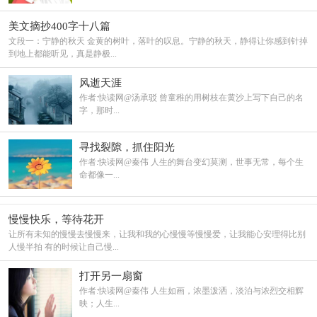
美文摘抄400字十八篇
文段一：宁静的秋天 金黄的树叶，落叶的叹息。宁静的秋天，静得让你感到针掉
到地上都能听见，真是静极...
风逝天涯
作者:快读网@汤承驳 曾童稚的用树枝在黄沙上写下自己的名
字，那时...
寻找裂隙，抓住阳光
作者:快读网@秦伟 人生的舞台变幻莫测，世事无常，每个生
命都像一...
慢慢快乐，等待花开
让所有未知的慢慢去慢慢来，让我和我的心慢慢等慢慢爱，让我能心安理得比别
人慢半拍 有的时候让自己慢...
打开另一扇窗
作者:快读网@秦伟 人生如画，浓墨泼洒，淡泊与浓烈交相辉
映；人生...