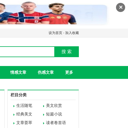
✕
设为首页
-
加入收藏
搜 索
情感文章
伤感文章
更多
栏目分类
生活随笔
美文欣赏
经典美文
短篇小说
文章荟萃
读者卷首语