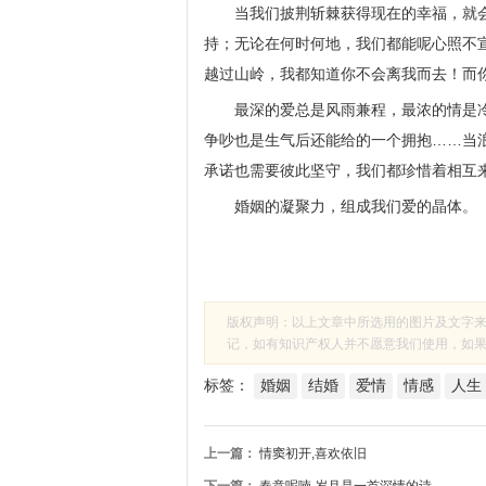
当我们披荆斩棘获得现在的幸福，就
持；无论在何时何地，我们都能呢心照不
越过山岭，我都知道你不会离我而去！而
最深的爱总是风雨兼程，最浓的情是
争吵也是生气后还能给的一个拥抱……当
承诺也需要彼此坚守，我们都珍惜着相互
婚姻的凝聚力，组成我们爱的晶体。
版权声明：以上文章中所选用的图片及文字
记，如有知识产权人并不愿意我们使用，如果有侵
标签：
婚姻
结婚
爱情
情感
人生
上一篇：
情窦初开,喜欢依旧