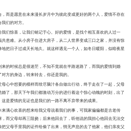
合，而是愿意在未来漫长岁月中为彼此变成更好的两个人，爱情不存在
合我们的对方。
给我们惊喜，让我们铭记于心。好的爱情，是找个相互喜欢的人过一
福共患难。从小房子住进大房子，从二人世界变成三口之家，并没有惊
静地把日子过成天长地久。就这样遇见一个人，如冬日暖阳，似暗夜星
到来的时候总是很迷茫，不知不觉就在半路迷路了，而我的爱情到婚
了对方的身边，转来转去，你还是我的。
父母心中想要的模样而绞尽脑汁各自做出行动，终于走在了一起，父母
结婚了，那天下午我们都激动万分的进行着这个惊心动魄的时刻，出了
。这是爱情的见证也是我们的一路不离不弃带来的成果。
本来满心欢喜的想来给我父母说着我们的事，可我家偏偏都是古老传
解，而父母却再三阻挠；后来他回去了，听他说的我担心他回去无法交
偷把父母手里我的证件给偷了出来，悄无声息的去了他家，他们亲友父