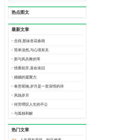
热点图文
最新文章
念得,那抹杏花春雨
简单淡然,与心境有关
那与风共舞的苇
情窦初开,喜欢依旧
婚姻的凝聚力
春意呢喃,岁月是一首深情的诗
风蚀岁月
何苦喟叹人生的不公
与孤独和解
热门文章