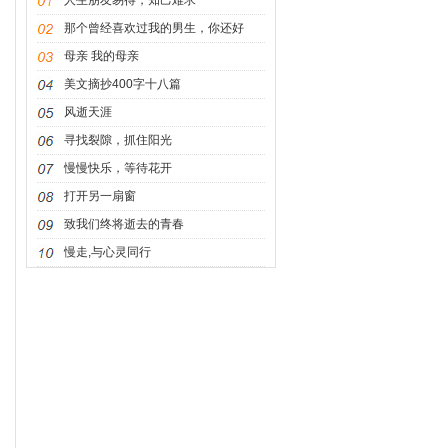
人生朋友易得，知己难求
那个曾经喜欢过我的男生，你还好
吗？
母亲 我的母亲
美文摘抄400字十八篇
风逝天涯
寻找裂隙，抓住阳光
慢慢快乐，等待花开
打开另一扇窗
致我们终将逝去的青春
慢走,与心灵同行