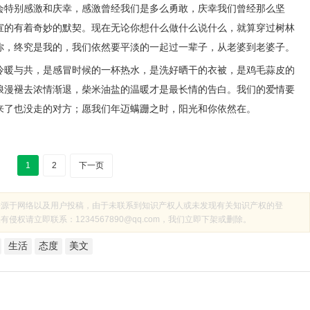
会特别感激和庆幸，感激曾经我们是多么勇敢，庆幸我们曾经那么坚
宣的有着奇妙的默契。现在无论你想什么做什么说什么，就算穿过树林
你，终究是我的，我们依然要平淡的一起过一辈子，从老婆到老婆子。
冷暖与共，是感冒时候的一杯热水，是洗好晒干的衣被，是鸡毛蒜皮的
浪漫褪去浓情渐退，柴米油盐的温暖才是最长情的告白。我们的爱情要
来了也没走的对方；愿我们年迈螨跚之时，阳光和你依然在。
1
2
下一页
来源于网络以及用户投稿，由于未联系到知识产权人或未发现有关知识产权的登
权请立即联系：1234567890@qq.com，我们立即下架或删除。
生活
态度
美文