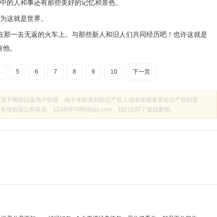
中的人和事还有那些美好的记忆和景色。
为这就是世界。
那一去无返的火车上。与那些新人和旧人们共同经历吧！也许这就是
有他。
4
5
6
7
8
9
10
下一页
来源于网络以及用户投稿，由于未联系到知识产权人或未发现有关知识产权的登
权请立即联系：1234567890@qq.com，我们立即下架或删除。