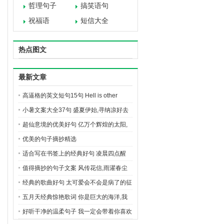
哲理句子
搞笑语句
祝福语
短信大全
热点图文
最新文章
高逼格的英文短句15句 Hell is other
people
小暑文案大全37句 盛夏伊始,寻纳凉好去
处
超仙意境的优美好句 亿万个辉煌的太阳,
呈现在打碎的镜子上
优美的句子摘抄精选
适合写在书签上的经典好句 凌晨四点醒
来,发现海棠花未眠
值得摘抄的句子文案 风传花信,雨濯春尘
经典的歌曲好句 太可爱会不会是病了的征
兆
五月天经典惊艳歌词 你是巨大的海洋,我
是雨下在你身上
好听干净的温柔句子 我一定会带着你喜欢