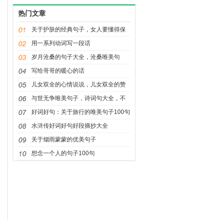
的花再去见你
热门文章
关于护肤的经典句子，女人要懂得保
养自己的皮肤
用一系列动词写一段话
岁月沧桑的句子大全，沧桑唯美句
子，超沧桑的句子，超沧桑的伤感
写给哥哥的暖心的话
儿女双全的心情说说，儿女双全的赞
美句子
与世无争唯美句子，诗词句大全，不
争，是人生至境
好词好句：关于旅行的唯美句子100句
水浒传好词好句好段摘抄大全
关于烟雨蒙蒙的优美句子
想念一个人的句子100句