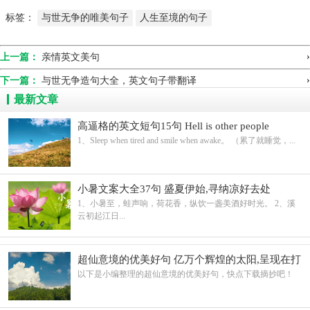
标签：
与世无争的唯美句子
人生至境的句子
›
上一篇：
亲情英文美句
›
下一篇：
与世无争造句大全，英文句子带翻译
最新文章
高逼格的英文短句15句 Hell is other people
1、Sleep when tired and smile when awake。 （累了就睡觉，...
小暑文案大全37句 盛夏伊始,寻纳凉好去处
1、小暑至，蛙声响，荷花香，纵饮一盏美酒好时光。 2、溪
云初起江日...
超仙意境的优美好句 亿万个辉煌的太阳,呈现在打
碎的镜子上
以下是小编整理的超仙意境的优美好句，快点下载摘抄吧！