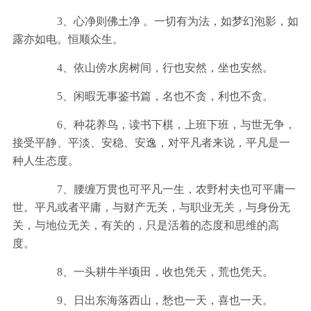
3、心净则佛土净 。一切有为法，如梦幻泡影，如
露亦如电。恒顺众生。
4、依山傍水房树间，行也安然，坐也安然。
5、闲暇无事鉴书篇，名也不贪，利也不贪。
6、种花养鸟，读书下棋，上班下班，与世无争，
接受平静、平淡、安稳、安逸，对平凡者来说，平凡是一
种人生态度。
7、腰缠万贯也可平凡一生，农野村夫也可平庸一
世。平凡或者平庸，与财产无关，与职业无关，与身份无
关，与地位无关，有关的，只是活着的态度和思维的高
度。
8、一头耕牛半顷田，收也凭天，荒也凭天。
9、日出东海落西山，愁也一天，喜也一天。