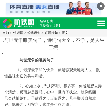
✕
当前：
快读网
>
经典语句
>
好词好句
> 正文
读网-轻松阅读,快乐生活移动版
:与世无争唯美句子，诗词句大全，不争，是人生
至境
:
与世无争的唯美句子：
1、最深最平和的快乐，就是静观天地与人世，慢
慢品味出它的美与和谐。
2、心如止水，乱则不明。很多事，你越是想去弄
个清楚，反而越是困惑，心中一旦有了执念。就像线团，
只会越扯越乱。子欲避之，反促遇之。凡事顺其自然就
好。既来之，则安之，这才是生存之道。