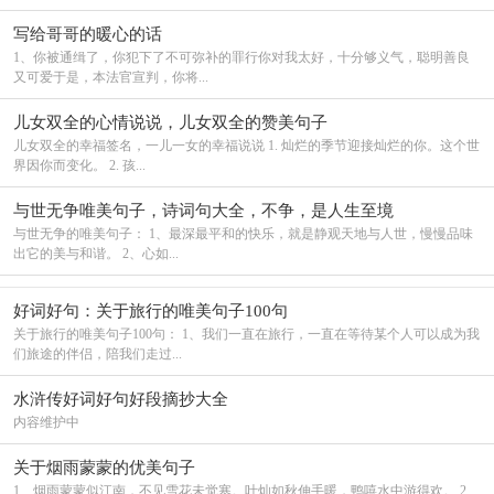
写给哥哥的暖心的话
1、你被通缉了，你犯下了不可弥补的罪行你对我太好，十分够义气，聪明善良
又可爱于是，本法官宣判，你将...
儿女双全的心情说说，儿女双全的赞美句子
儿女双全的幸福签名，一儿一女的幸福说说 1. 灿烂的季节迎接灿烂的你。这个世
界因你而变化。 2. 孩...
与世无争唯美句子，诗词句大全，不争，是人生至境
与世无争的唯美句子： 1、最深最平和的快乐，就是静观天地与人世，慢慢品味
出它的美与和谐。 2、心如...
好词好句：关于旅行的唯美句子100句
关于旅行的唯美句子100句： 1、我们一直在旅行，一直在等待某个人可以成为我
们旅途的伴侣，陪我们走过...
水浒传好词好句好段摘抄大全
内容维护中
关于烟雨蒙蒙的优美句子
1、烟雨蒙蒙似江南，不见雪花未觉寒。叶灿如秋伸手暖，鸭嘻水中游得欢。 2、