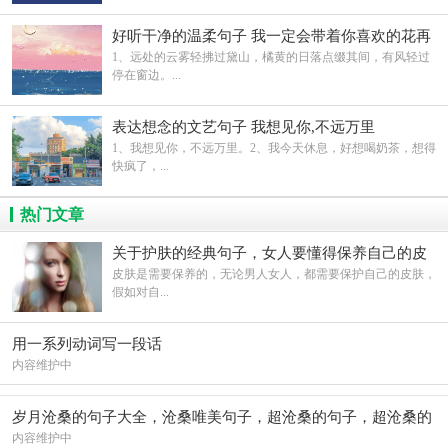
好听干净的温柔句子 我一定会带着你喜欢的花再
去见你
1、远处的云雾轻拂过黛山，橘黄的日落点缀其间，有风轻过
停在窗边。...
表达想念的文艺句子 我想见你,不远万里
1、我想见你，不远万里。2、我今天休息，好想喝奶茶，想得
快疯了，...
热门文章
关于护肤的经典句子，女人要懂得保养自己的皮
肤
皮肤是需要保养的，无论男人女人，都需要保护自己的皮肤，
假如对自...
用一系列动词写一段话
内容维护中
岁月沧桑的句子大全，沧桑唯美句子，超沧桑的句子，超沧桑的
伤感
内容维护中