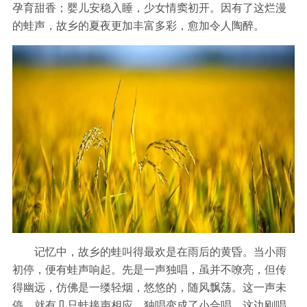
孕育甜香；婴儿安稳入睡，少女情窦初开。因有了这烂漫
的蛙声，故乡的夏夜更加丰富多彩，愈加令人陶醉。
记忆中，故乡的蛙叫得最欢是在雨后的黄昏。当小雨
初停，便有蛙声响起。先是一声独唱，虽并不嘹亮，但传
得幽远，仿佛是一缕轻烟，悠悠的，随风飘荡。这一声未
停，就有几只蛙接声相应，独唱变成了小合唱。这边刚唱