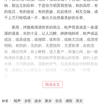
响，那边立刻应和，于是你方唱罢我登场，有的高昂，有
的低沉，有的急促，有的悠扬，此起彼伏，相互交融，成
千上万只蛙唱成一片，奏出大自然最美妙的乐章。
夜雨，伴随着滴滴答答的雨点，蛙声简直就是一条潺
潺的溪泉，水韵十足，让人沉醉。静静地聆听，蛙声或远
或近，或高或低，或领唱，或和音，或粗亢沉雄，或清澄
明朗。有韵的，无韵的，无需指挥，无需歌谱，自然流
出，跳过河岸，挂上树梢，进入窗户，弥漫心间，如一曲
纯净的天籁之音。不用说蛙声里那满山的苍翠、枝叶上的
水珠，习习的凉风、清新的空气，仅这高低起伏的蛙鼓如
潮，就能让人心底生出一抹绿意、一丝凉爽、一些遐
思……
阅读全文
标签：
蛙声
乡音
故乡
家乡
生活
感悟
美文