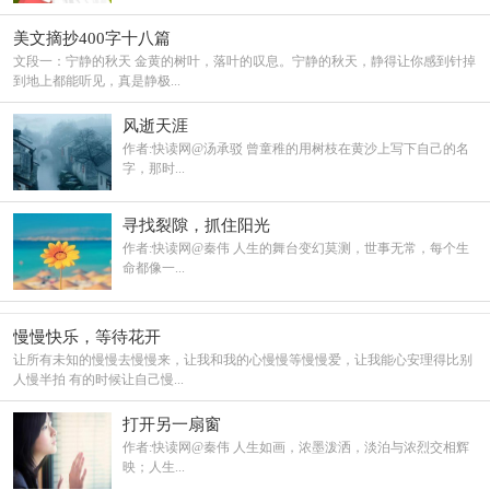
美文摘抄400字十八篇
文段一：宁静的秋天 金黄的树叶，落叶的叹息。宁静的秋天，静得让你感到针掉
到地上都能听见，真是静极...
风逝天涯
作者:快读网@汤承驳 曾童稚的用树枝在黄沙上写下自己的名
字，那时...
寻找裂隙，抓住阳光
作者:快读网@秦伟 人生的舞台变幻莫测，世事无常，每个生
命都像一...
慢慢快乐，等待花开
让所有未知的慢慢去慢慢来，让我和我的心慢慢等慢慢爱，让我能心安理得比别
人慢半拍 有的时候让自己慢...
打开另一扇窗
作者:快读网@秦伟 人生如画，浓墨泼洒，淡泊与浓烈交相辉
映；人生...