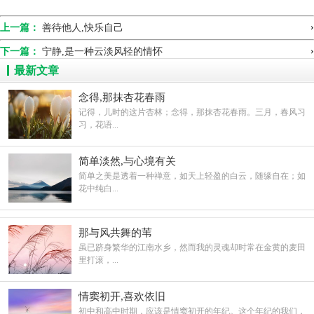
›
上一篇：
善待他人,快乐自己
›
下一篇：
宁静,是一种云淡风轻的情怀
最新文章
念得,那抹杏花春雨
聆听蛙鸣最美的时候，还是在月白风轻的仲夏夜。夜
记得，儿时的这片杏林；念得，那抹杏花春雨。三月，春风习
风如水，空气中氤氲着稻花和青草的幽香，这时，蛙声便
习，花语...
从四面八方响起来了，它们时而稀疏如古刹晨钟，时而繁
密如疾雨骤至，时而舒缓如小河流水，时而激越如春江潮
简单淡然,与心境有关
简单之美是透着一种禅意，如天上轻盈的白云，随缘自在；如
涌。这如诗如歌的蛙声，是那样的执着痴迷，那样的安乐
花中纯白...
祥和。
蛙是天然的歌者，那一声声充满山水野趣的歌唱，把
那与风共舞的苇
对夏的歌颂和生命的激情渲染得淋漓尽致，不知为故乡人
虽已跻身繁华的江南水乡，然而我的灵魂却时常在金黄的麦田
里打滚，...
带走了多少耕作的疲劳，不知为故乡人带来了多少欢乐和
安慰，带来了多少丰收的憧憬……
情窦初开,喜欢依旧
初中和高中时期，应该是情窦初开的年纪。这个年纪的我们，