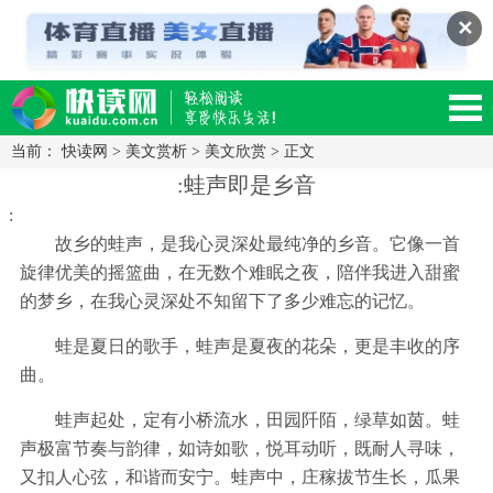
✕
当前：
快读网
>
美文赏析
>
美文欣赏
> 正文
读网-轻松阅读,快乐生活移动版
:蛙声即是乡音
:
故乡的蛙声，是我心灵深处最纯净的乡音。它像一首
旋律优美的摇篮曲，在无数个难眠之夜，陪伴我进入甜蜜
的梦乡，在我心灵深处不知留下了多少难忘的记忆。
蛙是夏日的歌手，蛙声是夏夜的花朵，更是丰收的序
曲。
蛙声起处，定有小桥流水，田园阡陌，绿草如茵。蛙
声极富节奏与韵律，如诗如歌，悦耳动听，既耐人寻味，
又扣人心弦，和谐而安宁。蛙声中，庄稼拔节生长，瓜果