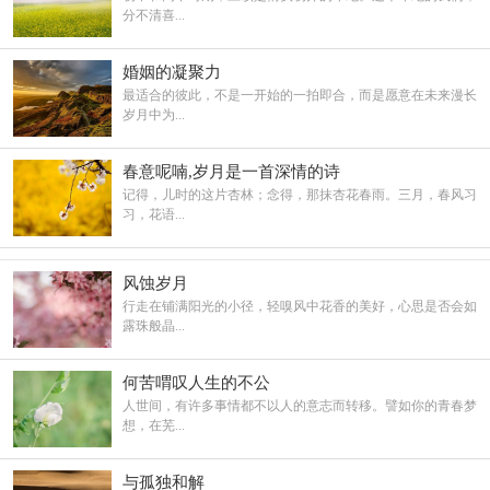
分不清喜...
婚姻的凝聚力
最适合的彼此，不是一开始的一拍即合，而是愿意在未来漫长
岁月中为...
春意呢喃,岁月是一首深情的诗
记得，儿时的这片杏林；念得，那抹杏花春雨。三月，春风习
习，花语...
风蚀岁月
行走在铺满阳光的小径，轻嗅风中花香的美好，心思是否会如
露珠般晶...
何苦喟叹人生的不公
人世间，有许多事情都不以人的意志而转移。譬如你的青春梦
想，在芜...
与孤独和解