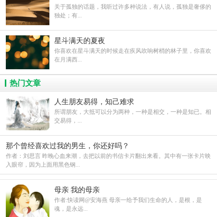
关于孤独的话题，我听过许多种说法，有人说，孤独是奢侈的
独处；有...
星斗满天的夏夜
你喜欢在星斗满天的时候走在疾风吹响树梢的林子里，你喜欢
在月满西...
热门文章
人生朋友易得，知己难求
所谓朋友，大抵可以分为两种，一种是相交，一种是知已。相
交易得，...
那个曾经喜欢过我的男生，你还好吗？
作者：刘思言 昨晚心血来潮，去把以前的书信卡片翻出来看。其中有一张卡片映
入眼帘，因为上面用黑色钢...
母亲 我的母亲
作者:快读网@安海燕 母亲一给予我们生命的人，是根，是
魂，是永远...