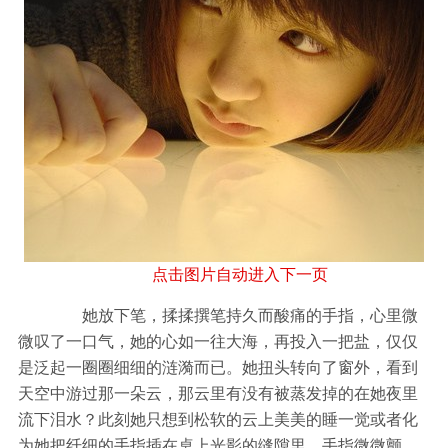
点击图片自动进入下一页
她放下笔，揉揉撰笔持久而酸痛的手指，心里微
微叹了一口气，她的心如一往大海，再投入一把盐，仅仅
是泛起一圈圈细细的涟漪而已。她扭头转向了窗外，看到
天空中游过那一朵云，那云里有没有被蒸发掉的在她夜里
流下泪水？此刻她只想到松软的云上美美的睡一觉或者化
为她把纤细的手指插在桌上光影的缝隙里，手指微微颤