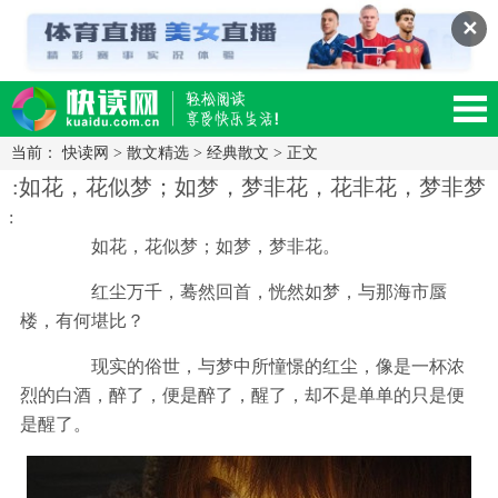
✕
当前：
快读网
>
散文精选
>
经典散文
> 正文
读网-轻松阅读,快乐生活移动版
:如花，花似梦；如梦，梦非花，花非花，梦非梦
:
如花，花似梦；如梦，梦非花。
红尘万千，蓦然回首，恍然如梦，与那海市蜃
楼，有何堪比？
现实的俗世，与梦中所憧憬的红尘，像是一杯浓
烈的白酒，醉了，便是醉了，醒了，却不是单单的只是便
是醒了。