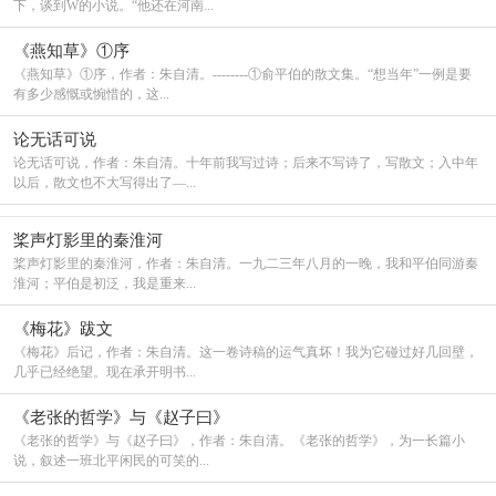
看着她笑，看着她哭，看着她挥袖起轻舞，却看
下，谈到W的小说。“他还在河南...
不到那张多变的容颜后，本属于真实的表情。
《燕知草》①序
《燕知草》①序，作者：朱自清。--------①俞平伯的散文集。“想当年”一例是要
百转千回，看尽了戏子的人生，却是摸不透关于
有多少感慨或惋惜的，这...
自己的角色.
论无话可说
人生如梦，梦里看花，堪如茫茫一片雾中。一阵
论无话可说，作者：朱自清。十年前我写过诗；后来不写诗了，写散文；入中年
虚，一阵实，看不清自己，也读不懂人生。是蒙蔽在梦
以后，散文也不大写得出了—...
中，还是沉寂在花中，一番醉，一番浓，不愿醒来，不愿
看清。
桨声灯影里的秦淮河
桨声灯影里的秦淮河，作者：朱自清。一九二三年八月的一晚，我和平伯同游秦
淮河；平伯是初泛，我是重来...
《梅花》跋文
《梅花》后记，作者：朱自清。这一卷诗稿的运气真坏！我为它碰过好几回壁，
几乎已经绝望。现在承开明书...
《老张的哲学》与《赵子曰》
《老张的哲学》与《赵子曰》，作者：朱自清。《老张的哲学》，为一长篇小
说，叙述一班北平闲民的可笑的...