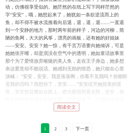
动，仿佛很享受似的。她茫然的在纸上写下同样茫然的
字“安安”，哦，她想起来了，她犹如一条欲逆流而上的
鱼，却不得不被水流推着向后退，退，退，退……一直退
到一个安静的地方，那时两年前的样子，河边的河柳，简
陋的鱼网，大大的风筝，漂亮的画板，还有她的好姐妹
――安安。安安？她一惊，有千言万语要向她倾诉，可是
她她张开嘴，却是泯没在空气中的透明，她如童话故事里
那个为了爱情放弃喉咙的美人鱼，走在王子身边，她多想
表达爱意却不能说话。她感到无助的惶恐，她只能在心里
涕喊： “安安，安安。我是落落啊，你看不见我吗？你能听
见我的话吗？我想你了，安安……”安安绽开她甜美的笑
容，安安把花瓣贴在眼上，瞪大眼睛想看太阳，安安，你
知不知道你是我心中的太阳，可是你走了，让我怎么把温
阅读全文
暖留给别人……然后我听见一滴泪水砸在地上，我听见它
空洞的声音，忽然一阵风把那花瓣带走了，她是也象晴雯
一样去天国做掌管芙蓉的花神吗？安安手抓了抓，最终失
1
2
3
下一页
望的垂下，转，转，转，好象水晶球内的景象不停变幻，