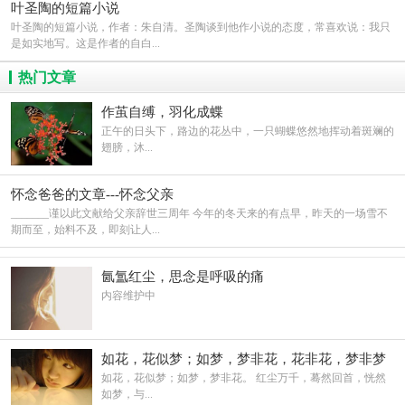
叶圣陶的短篇小说
叶圣陶的短篇小说，作者：朱自清。圣陶谈到他作小说的态度，常喜欢说：我只
是如实地写。这是作者的自白...
热门文章
作茧自缚，羽化成蝶
正午的日头下，路边的花丛中，一只蝴蝶悠然地挥动着斑斓的
翅膀，沐...
怀念爸爸的文章---怀念父亲
_______谨以此文献给父亲辞世三周年 今年的冬天来的有点早，昨天的一场雪不
期而至，始料不及，即刻让人...
氤氲红尘，思念是呼吸的痛
内容维护中
如花，花似梦；如梦，梦非花，花非花，梦非梦
如花，花似梦；如梦，梦非花。 红尘万千，蓦然回首，恍然
如梦，与...