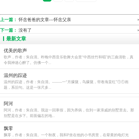
颜色渐渐暗淡，人和物都如脱色的油画，瞬间失去活力，
“不，我不要!安安……”而我的话只有那团思念而颤抖的新
›
上一篇：
怀念爸爸的文章---怀念父亲
知道，仿佛身后有黑洞，我别向后吸，吸，城堡，姐妹，
花裙子，布娃娃全没了，我别 吸到不愿面对的现实。
›
下一篇：
没有了
最新文章
好似梦啊，难道一切一切的美好只能在梦里出现
吗？而她是那个纵梦者，她没有力量去改变它，她知识希
优美的歌声
歌声，作者：朱自清。昨晚中西音乐歌舞大会里“中西丝竹和唱”的三曲清歌，真
望回到过去的女孩子，她要自由!而她却只能在梦与现实之
令我神迷心醉了。仿佛一个...
间徘徊，沉沦然后清醒，伴随的只有无尽的泪水和孤寂，
她没有选择的权利，童话城堡轰然倒塌……
温州的踪迹
温州的踪迹，作者：朱自清。--------一“月朦胧，鸟朦胧，帘卷海棠红”①①画
当一个独孤的人带着一颗孤独的心，去看一场关
题，系旧句。这是一张尺多...
于孤独的电影。这是对爱情的渴望，也是对寂寞的审判。
游离的魂魄，在这个本属于自己的凡尘中，却找不到属于
阿河
阿河，作者：朱自清。我这一回寒假，因为养病，住到一家亲戚的别墅里去。那
自己的万千红尘！芸芸众生中，一个独单的人，拥有着一
别墅是在乡下。前面偏左的地...
个独孤的梦的角色，像是台上的戏子，守着自己的残梦，
演绎着只属于别人的故事。
飘零
飘零，作者：朱自清。一个秋夜，我和P坐在他的小书房里，在晕黄的电灯光