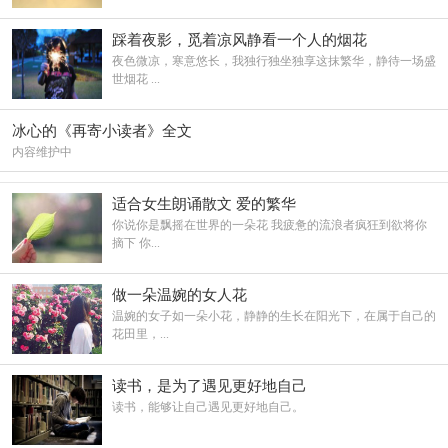
踩着夜影，觅着凉风静看一个人的烟花
夜色微凉，寒意悠长，我独行独坐独享这抹繁华，静待一场盛
世烟花 ...
冰心的《再寄小读者》全文
内容维护中
适合女生朗诵散文 爱的繁华
你说你是飘摇在世界的一朵花 我疲惫的流浪者疯狂到欲将你
摘下 你...
做一朵温婉的女人花
温婉的女子如一朵小花，静静的生长在阳光下，在属于自己的
花田里，...
读书，是为了遇见更好地自己
读书，能够让自己遇见更好地自己。