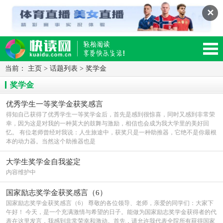
✕
当前：
主页
>
话题列表
>
奖学金
读网-轻松阅读,快乐生活移动版
奖学金
优秀学生一等奖学金获奖感言
得知自己获得了优秀学生一等奖学金后，首先是感到很惊喜，同时又感到非常荣
幸，因为这是对我的一种莫大的鼓舞与激励，相信也会成为我大学里的美好回
忆。 有位老师曾经对我说：人生旅途中，获奖只是一种助推器，它绝不是你最根
本的动力器。当然这个助推器也是
大学生奖学金自我鉴定
内容维护中
国家励志奖学金获奖感言（6）
国家励志奖学金获奖感言（6） 尊敬的各位领导、老师，亲爱的同学们：大家下
午好！ 今天，是一个充满激情与希望的日子。能做为国家励志奖学金获得者的代
表在这里发言，我感到非常荣幸和激动。首先，请允许我代表全院所有获得国家