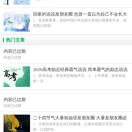
回家的说说发朋友圈 也曾一直以为自己不会长大
1、常回家看看，多陪伴我们年迈的父母他们需要的不多，就
想我们陪他...
热门文章
内容已过期
内容已过期
2020高考励志经典霸气说说 简单霸气的励志说说
1、高考加油，所有梦想都能开花。 2、十年寒窗，盼前程似
锦；百...
内容已过期
内容已过期
二十四节气大暑祝福语发朋友圈 大暑发朋友圈必
选文案
1、让夜的清风吹走连日的酷暑，让星的双眼闪亮思念的心
路，让我的短...