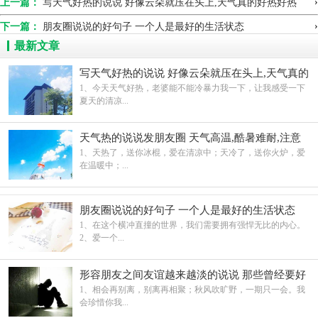
›
上一篇：
写天气好热的说说 好像云朵就压在头上,天气真的好热好热
›
下一篇：
朋友圈说说的好句子 一个人是最好的生活状态
最新文章
写天气好热的说说 好像云朵就压在头上,天气真的
好热好热
1、今天天气好热，老婆能不能冷暴力我一下，让我感受一下
夏天的清凉...
天气热的说说发朋友圈 天气高温,酷暑难耐,注意
防暑
1、天热了，送你冰棍，爱在清凉中；天冷了，送你火炉，爱
在温暖中；...
朋友圈说说的好句子 一个人是最好的生活状态
1、在这个横冲直撞的世界，我们需要拥有强悍无比的内心。
2、爱一个...
形容朋友之间友谊越来越淡的说说 那些曾经要好
的朋友
1、相会再别离，别离再相聚；秋风吹旷野，一期只一会。我
会珍惜你我...