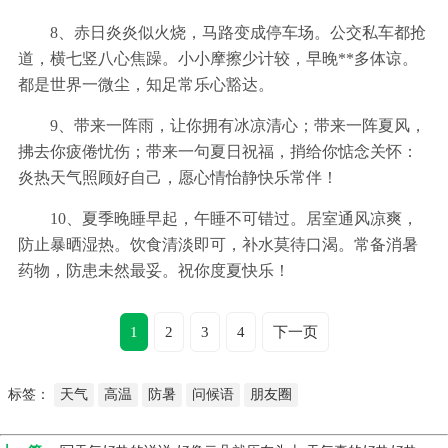
8、赤日炎炎似火烧，马路变成停车场。公交私车都抢
道，横七竖八心焦躁。小小摩擦少计较，早晚**多体谅。
都是世界一微尘，知足常乐心豁达。
9、带来一阵雨，让你拥有冰凉清心；带来一阵夏风，
拂去你疲倦忧伤；带来一句夏日祝福，捎给你惦念关怀：
炎热天气照顾好自己，愿心情怡静快乐常伴！
10、夏季晚睡早起，午睡不可错过。居室通风凉爽，
防止暴晒湿热。饮食清淡即可，补水莫待口渴。常备消暑
药物，防患未然最妥。祝你度夏快乐！
1
2
3
4
下一页
标签：
天气
高温
防暑
问候语
朋友圈