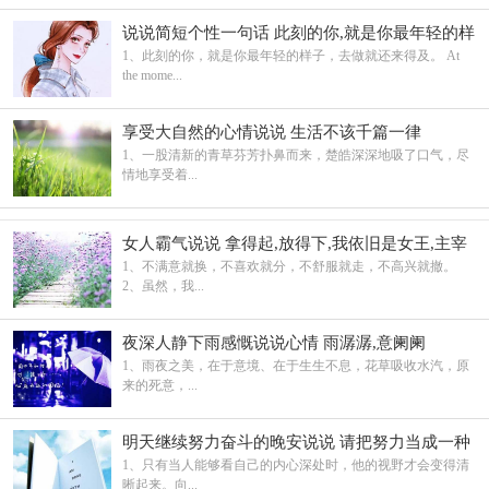
说说简短个性一句话 此刻的你,就是你最年轻的样
子
1、此刻的你，就是你最年轻的样子，去做就还来得及。 At
the mome...
享受大自然的心情说说 生活不该千篇一律
1、一股清新的青草芬芳扑鼻而来，楚皓深深地吸了口气，尽
情地享受着...
女人霸气说说 拿得起,放得下,我依旧是女王,主宰
我的世界
1、不满意就换，不喜欢就分，不舒服就走，不高兴就撤。
2、虽然，我...
夜深人静下雨感慨说说心情 雨潺潺,意阑阑
1、雨夜之美，在于意境、在于生生不息，花草吸收水汽，原
来的死意，...
明天继续努力奋斗的晚安说说 请把努力当成一种
习惯
1、只有当人能够看自己的内心深处时，他的视野才会变得清
晰起来。向...