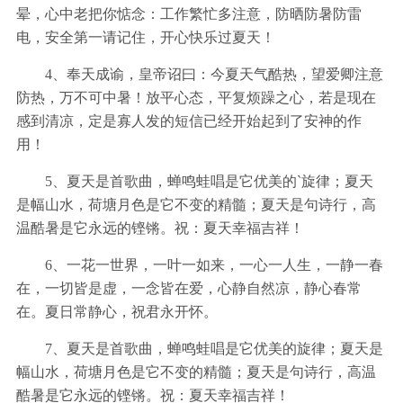
晕，心中老把你惦念：工作繁忙多注意，防晒防暑防雷
电，安全第一请记住，开心快乐过夏天！
4、奉天成谕，皇帝诏曰：今夏天气酷热，望爱卿注意
防热，万不可中暑！放平心态，平复烦躁之心，若是现在
感到清凉，定是寡人发的短信已经开始起到了安神的作
用！
5、夏天是首歌曲，蝉鸣蛙唱是它优美的`旋律；夏天
是幅山水，荷塘月色是它不变的精髓；夏天是句诗行，高
温酷暑是它永远的铿锵。祝：夏天幸福吉祥！
6、一花一世界，一叶一如来，一心一人生，一静一春
在，一切皆是虚，一念皆在爱，心静自然凉，静心春常
在。夏日常静心，祝君永开怀。
7、夏天是首歌曲，蝉鸣蛙唱是它优美的旋律；夏天是
幅山水，荷塘月色是它不变的精髓；夏天是句诗行，高温
酷暑是它永远的铿锵。祝：夏天幸福吉祥！