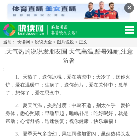
✕
当前：
快读网
>
说说大全
>
图片说说
> 正文
读网-轻松阅读,快乐生活移动版
:天气热的说说发朋友圈 天气高温,酷暑难耐,注意
防暑
:
1、天热了，送你冰棍，爱在清凉中；天冷了，送你火
炉，爱在温暖中；生病了，送你药片，爱在关怀中；孤单
了，想你了，爱在思念中。
2、夏天气温，炎热过度；中暑不适，别太在乎；爱护
身体，悉心照顾；早睡早起，睡眠补足；吃好喝好，就是
帮助；心情舒畅，迅速恢复；祝你健康，快乐幸福！
3、夏季天气多变幻，风狂雨骤加雷闪，虽然热得头发