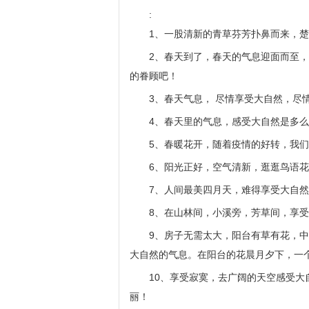
:
1、一股清新的青草芬芳扑鼻而来，
2、春天到了，春天的气息迎面而至
的眷顾吧！
3、春天气息， 尽情享受大自然，尽
4、春天里的气息，感受大自然是多
5、春暖花开，随着疫情的好转，我
6、阳光正好，空气清新，逛逛鸟语
7、人间最美四月天，难得享受大自
8、在山林间，小溪旁，芳草间，享
9、房子无需太大，阳台有草有花，
大自然的气息。在阳台的花晨月夕下，一
10、享受寂寞，去广阔的天空感受
丽！