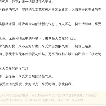
鲜气息，静下心来一切都是那么美好。
呼大自然的气息，安静的欣赏花草树木换装后新装，尽情享受这美妙的春
春风微微迎面，呼吸着大自然清新的气息，令人浑忘一切生活琐碎，享受
的景色。无任何嘈杂中的环境下，去享受大自然的气息。
觉时间跑好快，来不及好好出门享受大自然的气息，一切就已结束！
律动，享受宇宙无条件的爱与给与。万事万物都在以它自己的方式极致绽
晨大自然的雨后气息！
添一点绿色，享受大自然的清新气息。
也感受生活的温度，大好时光，享受时间，享受自我。
来源于网络以及用户投稿，由于未联系到知识产权人或未发现有关知识产权的登
权请立即联系：1234567890@qq.com，我们立即下架或删除。