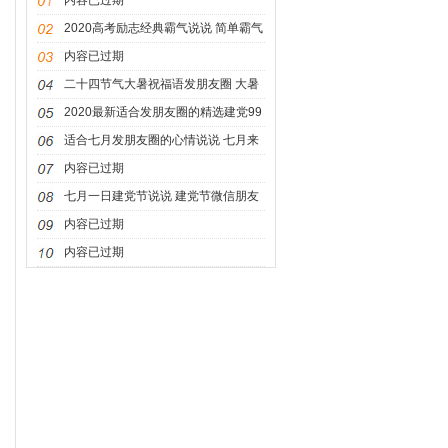
内容已过期
2020高考励志经典霸气说说 简单霸气
的励志说说
内容已过期
二十四节气大暑祝福语发朋友圈 大暑
发朋友圈必选文案
2020最新适合发朋友圈的精选建党99
周年说说 2020年最新朋友圈精选建党
适合七月发朋友圈的心情说说 七月来
节说说
了的心情短语说说大全
内容已过期
七月一日建党节说说 建党节微信朋友
圈祝福语说说
内容已过期
内容已过期