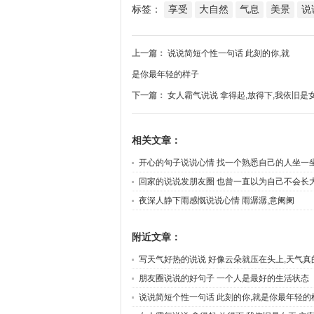
标签：
享受
大自然
气息
美景
说
上一篇：
说说简短个性一句话 此刻的你,就
是你最年轻的样子
下一篇：
女人霸气说说 拿得起,放得下,我依旧是
相关文章：
开心的句子说说心情 找一个熟悉自己的人坐一坐
是坐坐
回家的说说发朋友圈 也曾一直以为自己不会长
夜深人静下雨感慨说说心情 雨潺潺,意阑阑
附近文章：
写天气好热的说说 好像云朵就压在头上,天气真
朋友圈说说的好句子 一个人是最好的生活状态
说说简短个性一句话 此刻的你,就是你最年轻的