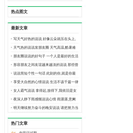
热点图文
最新文章
写天气好热的说说 好像云朵就压在头上,
天气真的好热好热
天气热的说说发朋友圈 天气高温,酷暑难
耐,注意防暑
朋友圈说说的好句子 一个人是最好的生活
状态
形容朋友之间友谊越来越淡的说说 那些曾
经要好的朋友
说说简短个性一句话 此刻的你,就是你最
年轻的样子
享受大自然的心情说说 生活不该千篇一律
女人霸气说说 拿得起,放得下,我依旧是女
王,主宰我的世界
夜深人静下雨感慨说说心情 雨潺潺,意阑
阑
明天继续努力奋斗的晚安说说 请把努力当
成一种习惯
热门文章