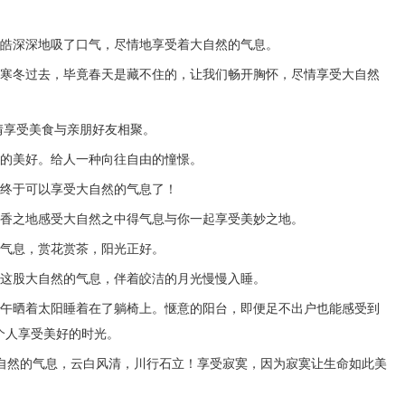
楚皓深深地吸了口气，尽情地享受着大自然的气息。
，寒冬过去，毕竟春天是藏不住的，让我们畅开胸怀，尽情享受大自然
情享受美食与亲朋好友相聚。
么的美好。给人一种向往自由的憧憬。
们终于可以享受大自然的气息了！
花香之地感受大自然之中得气息与你一起享受美妙之地。
然气息，赏花赏茶，阳光正好。
受这股大自然的气息，伴着皎洁的月光慢慢入睡。
中午晒着太阳睡着在了躺椅上。惬意的阳台，即便足不出户也能感受到
个人享受美好的时光。
大自然的气息，云白风清，川行石立！享受寂寞，因为寂寞让生命如此美