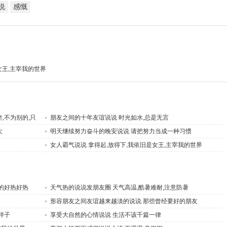
说
感慨
女王,主宰我的世界
,不为别的,只
朋友之间的十年友谊说说 时光如水,总是无言
大
明天继续努力奋斗的晚安说说 请把努力当成一种习惯
女人霸气说说 拿得起,放得下,我依旧是女王,主宰我的世界
的好热好热
天气热的说说发朋友圈 天气高温,酷暑难耐,注意防暑
形容朋友之间友谊越来越淡的说说 那些曾经要好的朋友
样子
享受大自然的心情说说 生活不该千篇一律