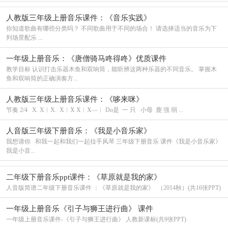
人教版三年级上册音乐课件：《音乐实践》
你知道歌曲有哪些分类吗？ 不同歌曲用于不同的场合！ 请选择适当的音乐为下
列场景配乐 ...
一年级上册音乐：《唐僧骑马咚得咚》优质课件
教学目标 认识打击乐器木鱼和双响筒，能听辨这两种乐器的不同音乐。 掌握木
鱼和双响筒的正确演奏方...
人教版三年级上册音乐课件：《哆来咪》
节奏 2/4 X. X︱X. X︱X X︱X—︱ Do是 一 只 小母 鹿 强 弱 ...
人音版三年级下册音乐：《我是小音乐家》
我想请你 和我一起和我们一起拉手风琴 三年级下册音乐 课件《我是小音乐家》
我是小音...
二年级下册音乐ppt课件：《草原就是我的家》
人音版简谱二年级下册音乐课件 ：《草原就是我的家》 （2014秋）(共16张PPT)
一年级上册音乐《引子与狮王进行曲》 课件
一年级上册音乐课件-《引子与狮王进行曲》 人教新课标(共9张PPT)