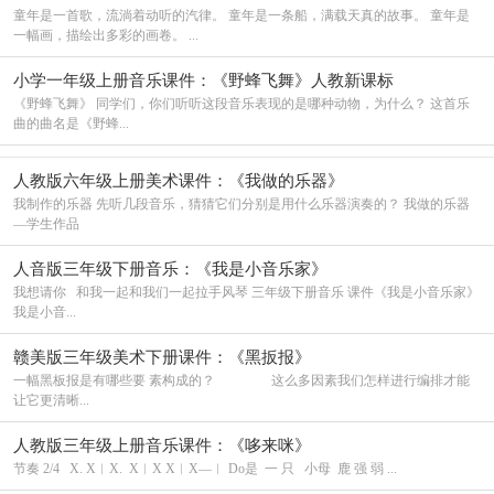
童年是一首歌，流淌着动听的汽律。 童年是一条船，满载天真的故事。 童年是
一幅画，描绘出多彩的画卷。 ...
小学一年级上册音乐课件：《野蜂飞舞》人教新课标
《野蜂飞舞》 同学们，你们听听这段音乐表现的是哪种动物，为什么？ 这首乐
曲的曲名是《野蜂...
人教版六年级上册美术课件：《我做的乐器》
我制作的乐器 先听几段音乐，猜猜它们分别是用什么乐器演奏的？ 我做的乐器
—学生作品
人音版三年级下册音乐：《我是小音乐家》
我想请你 和我一起和我们一起拉手风琴 三年级下册音乐 课件《我是小音乐家》
我是小音...
赣美版三年级美术下册课件：《黑扳报》
一幅黑板报是有哪些要 素构成的？ 这么多因素我们怎样进行编排才能
让它更清晰...
人教版三年级上册音乐课件：《哆来咪》
节奏 2/4 X. X︱X. X︱X X︱X—︱ Do是 一 只 小母 鹿 强 弱 ...