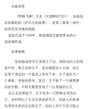
乐曲背景
《野蜂飞舞》又名《大黄蜂的飞行》，乐曲选
自四幕歌剧《萨旦王的故事》，是第二幕第一场中，
由管弦乐演奏的插曲。
该剧完成于1900年，根据俄国文豪普希金的小
说改编而成。
故事梗概
歌剧叙述萨旦王喜获王子后，因听信奸人的恶
意中伤，将王后和王子，装在桶里投入大海。但王
后母子漂流到一个孤岛上幸存下来，王子成长为一
个勇敢、英俊的青年。某日，王子救了一只被鹰袭
击的天鹅，不料天鹅竟变成了一位美丽的公主。
在公主的帮助下，王子化作一只野蜂去寻找父
王。这时明白了王后无辜的萨旦王，也派人到各海
岛寻找无辜的王后和王子，但奸人却千方百计阻止