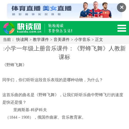
✕
当前：
快读网
>
教学课件
>
音美课件
>
小学音乐
> 正文
读网-轻松阅读,快乐生活移动版
:小学一年级上册音乐课件：《野蜂飞舞》人教新
课标
《野蜂飞舞》
同学们，你们听听这段音乐表现的是哪种动物，为什么？
这首乐曲的曲名是《野蜂飞舞》，让我们听听乐曲中野蜂飞行的速度
是快还是慢？
里姆斯基-科萨科夫
（1844－1908），俄国作曲家、音乐教育家。