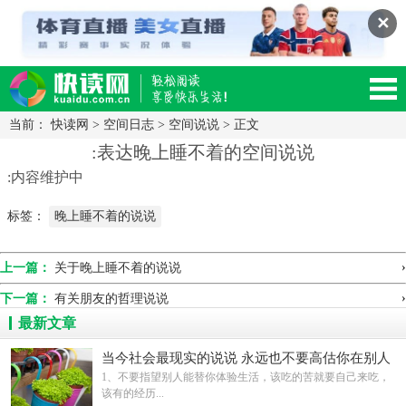
✕
当前：
快读网
>
空间日志
>
空间说说
> 正文
读网-轻松阅读,快乐生活移动版
:表达晚上睡不着的空间说说
:内容维护中
标签：
晚上睡不着的说说
›
上一篇：
关于晚上睡不着的说说
›
下一篇：
有关朋友的哲理说说
最新文章
当今社会最现实的说说 永远也不要高估你在别人
心中的地位
1、不要指望别人能替你体验生活，该吃的苦就要自己来吃，
该有的经历...