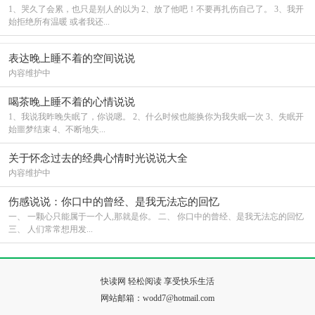
1、哭久了会累，也只是别人的以为 2、放了他吧！不要再扎伤自己了。 3、我开
始拒绝所有温暖 或者我还...
表达晚上睡不着的空间说说
内容维护中
喝茶晚上睡不着的心情说说
1、我说我昨晚失眠了，你说嗯。 2、什么时候也能换你为我失眠一次 3、失眠开
始噩梦结束 4、不断地失...
关于怀念过去的经典心情时光说说大全
内容维护中
伤感说说：你口中的曾经、是我无法忘的回忆
一、 一颗心只能属于一个人,那就是你。 二、 你口中的曾经、是我无法忘的回忆
三、 人们常常想用发...
快读网 轻松阅读 享受快乐生活
网站邮箱：wodd7@hotmail.com