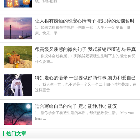
钱。好好照顾...
让人很有感触的晚安心情句子 把细碎的烦恼暂时
关掉
1、如果觉得很辛苦就停下来歇一歇，人生不一定要赢，健
康、快乐、平...
很高级又质感的微丧句子 我试着销声匿迹,结果真
的无人问津
1、你没体会过委屈，冲到喉咙还要硬生生咽下去的感觉 你凭
什么说我...
特别走心的语录 一定要做好两件事,努力和爱自己
一、我人生一世，也不过是一个又一个二十四小时的叠加，在
这样宝贵...
适合写给自己的句子 定才能静,静才能安
1、愿你学会了看透生活的本质，却依然热爱生活。 May you
learn ...
热门文章