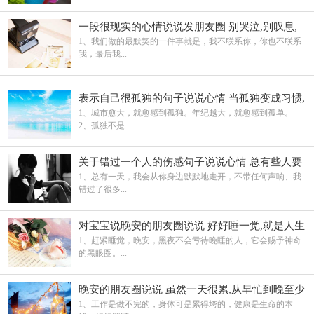
一段很现实的心情说说发朋友圈 别哭泣,别叹息,
别呻吟
1、我们做的最默契的一件事就是，我不联系你，你也不联系
我，最后我...
表示自己很孤独的句子说说心情 当孤独变成习惯,
就不在奢求有人陪伴
1、城市愈大，就愈感到孤独。年纪越大，就愈感到孤单。
2、孤独不是...
关于错过一个人的伤感句子说说心情 总有些人要
错过
1、总有一天，我会从你身边默默地走开，不带任何声响、我
错过了很多...
对宝宝说晚安的朋友圈说说 好好睡一觉,就是人生
的重启方式呀
1、赶紧睡觉，晚安，黑夜不会亏待晚睡的人，它会赐予神奇
的黑眼圈。...
晚安的朋友圈说说 虽然一天很累,从早忙到晚至少
过得很充实
1、工作是做不完的，身体可是累得垮的，健康是生命的本