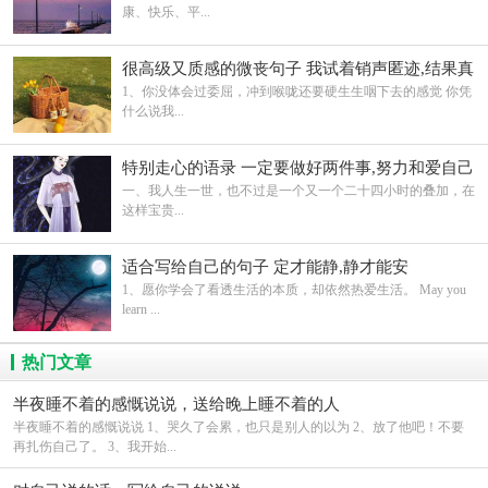
康、快乐、平...
很高级又质感的微丧句子 我试着销声匿迹,结果真
的无人问津
1、你没体会过委屈，冲到喉咙还要硬生生咽下去的感觉 你凭
什么说我...
特别走心的语录 一定要做好两件事,努力和爱自己
一、我人生一世，也不过是一个又一个二十四小时的叠加，在
这样宝贵...
适合写给自己的句子 定才能静,静才能安
1、愿你学会了看透生活的本质，却依然热爱生活。 May you
learn ...
热门文章
半夜睡不着的感慨说说，送给晚上睡不着的人
半夜睡不着的感慨说说 1、哭久了会累，也只是别人的以为 2、放了他吧！不要
再扎伤自己了。 3、我开始...