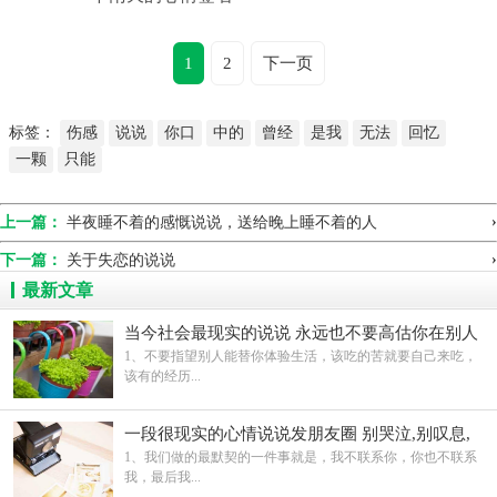
1
2
下一页
标签：
伤感
说说
你口
中的
曾经
是我
无法
回忆
一颗
只能
›
上一篇：
半夜睡不着的感慨说说，送给晚上睡不着的人
›
下一篇：
关于失恋的说说
最新文章
当今社会最现实的说说 永远也不要高估你在别人
心中的地位
1、不要指望别人能替你体验生活，该吃的苦就要自己来吃，
该有的经历...
一段很现实的心情说说发朋友圈 别哭泣,别叹息,
别呻吟
1、我们做的最默契的一件事就是，我不联系你，你也不联系
我，最后我...