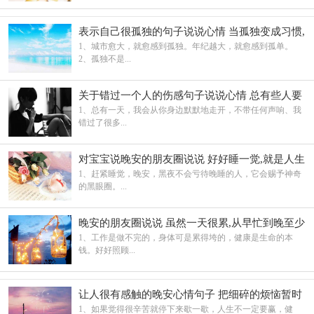
表示自己很孤独的句子说说心情 当孤独变成习惯,
就不在奢求有人陪伴
1、城市愈大，就愈感到孤独。年纪越大，就愈感到孤单。
2、孤独不是...
关于错过一个人的伤感句子说说心情 总有些人要
错过
1、总有一天，我会从你身边默默地走开，不带任何声响、我
错过了很多...
对宝宝说晚安的朋友圈说说 好好睡一觉,就是人生
的重启方式呀
1、赶紧睡觉，晚安，黑夜不会亏待晚睡的人，它会赐予神奇
的黑眼圈。...
晚安的朋友圈说说 虽然一天很累,从早忙到晚至少
过得很充实
1、工作是做不完的，身体可是累得垮的，健康是生命的本
钱。好好照顾...
让人很有感触的晚安心情句子 把细碎的烦恼暂时
关掉
1、如果觉得很辛苦就停下来歇一歇，人生不一定要赢，健