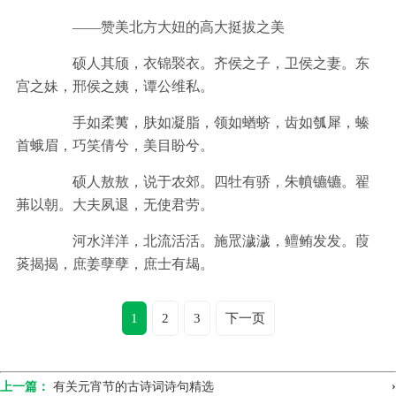
——赞美北方大妞的高大挺拔之美
硕人其颀，衣锦褧衣。齐侯之子，卫侯之妻。东
宫之妹，邢侯之姨，谭公维私。
手如柔荑，肤如凝脂，领如蝤蛴，齿如瓠犀，螓
首蛾眉，巧笑倩兮，美目盼兮。
硕人敖敖，说于农郊。四牡有骄，朱幩镳镳。翟
茀以朝。大夫夙退，无使君劳。
河水洋洋，北流活活。施罛濊濊，鳣鲔发发。葭
菼揭揭，庶姜孽孽，庶士有朅。
1
2
3
下一页
›
上一篇：
有关元宵节的古诗词诗句精选