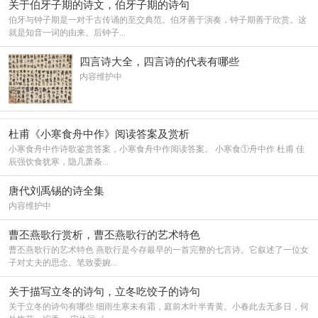
关于伯牙子期的诗文，伯牙子期的诗句
伯牙与钟子期是一对千古传诵的至交典范。伯牙善于演奏，钟子期善于欣赏。这
就是知音一词的由来。后钟子...
四言诗大全，四言诗的代表有哪些
内容维护中
杜甫《小寒食舟中作》阅读答案及赏析
小寒食舟中作诗歌鉴赏答案，小寒食舟中作阅读答案。 小寒食①舟中作 杜甫 佳
辰强饮食犹寒，隐几萧条...
唐代刘禹锡的诗全集
内容维护中
曹丕燕歌行赏析，曹丕燕歌行的艺术特色
曹丕燕歌行的艺术特色 燕歌行是今存最早的一首完整的七言诗。它叙述了一位女
子对丈夫的思念。笔致委婉...
关于描写立冬的诗句，立冬吃饺子的诗句
关于立冬的诗句有哪些 细雨生寒未有霜，庭前木叶半青黄。小春此去无多日，何