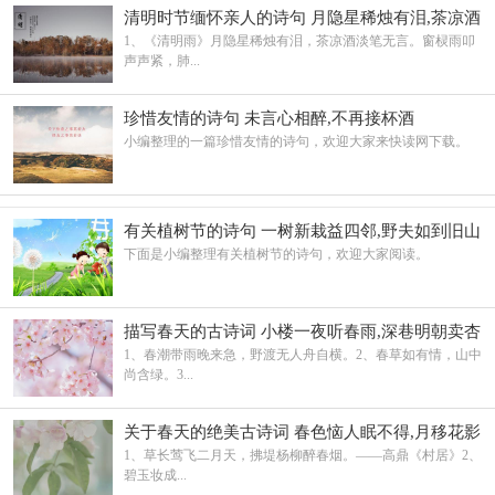
清明时节缅怀亲人的诗句 月隐星稀烛有泪,茶凉酒
淡笔无言
1、《清明雨》月隐星稀烛有泪，茶凉酒淡笔无言。窗棂雨叩
声声紧，肺...
珍惜友情的诗句 未言心相醉,不再接杯酒
小编整理的一篇珍惜友情的诗句，欢迎大家来快读网下载。
有关植树节的诗句 一树新栽益四邻,野夫如到旧山
春
下面是小编整理有关植树节的诗句，欢迎大家阅读。
描写春天的古诗词 小楼一夜听春雨,深巷明朝卖杏
花
1、春潮带雨晚来急，野渡无人舟自横。2、春草如有情，山中
尚含绿。3...
关于春天的绝美古诗词 春色恼人眠不得,月移花影
上栏杆
1、草长莺飞二月天，拂堤杨柳醉春烟。——高鼎《村居》2、
碧玉妆成...