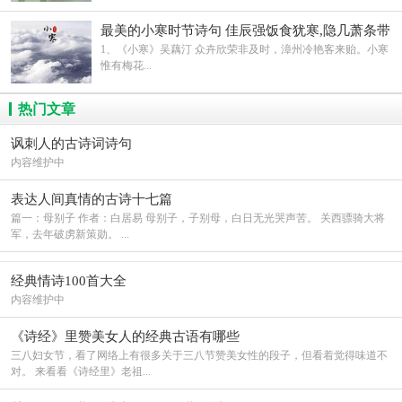
最美的小寒时节诗句 佳辰强饭食犹寒,隐几萧条带
鹖冠
1、《小寒》吴藕汀 众卉欣荣非及时，漳州冷艳客来贻。小寒
惟有梅花...
热门文章
讽刺人的古诗词诗句
内容维护中
表达人间真情的古诗十七篇
篇一：母别子 作者：白居易 母别子，子别母，白日无光哭声苦。 关西骠骑大将
军，去年破虏新策勋。 ...
经典情诗100首大全
内容维护中
《诗经》里赞美女人的经典古语有哪些
三八妇女节，看了网络上有很多关于三八节赞美女性的段子，但看着觉得味道不
对。 来看看《诗经里》老祖...