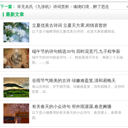
›
下一篇：
宋无名氏《九张机》诗词赏析：魂绕幻境，醉了思念
最新文章
立夏优美古诗词 立夏天方霁,闲情喜暂舒
以下是小编整理的立夏优美古诗词，欢迎大家收藏阅读。
端午节的诗句精选30句 四时花竞巧,九子粽争新
端午节的诗句精选30句：1、鹤发垂肩尺许长，离家三十五端
阳。——殷...
谷雨节气唯美的古诗 绿嫩难盈笼,清和易晚天
春山谷雨前，并手摘芳烟。绿嫩难盈笼，清和易晚天。且招邻
院客，试...
有关春天的小众诗句 帘外雨潺潺,春意阑珊
以下是小编整理的有关春天的小众诗句，春意撩人，春香满
园。