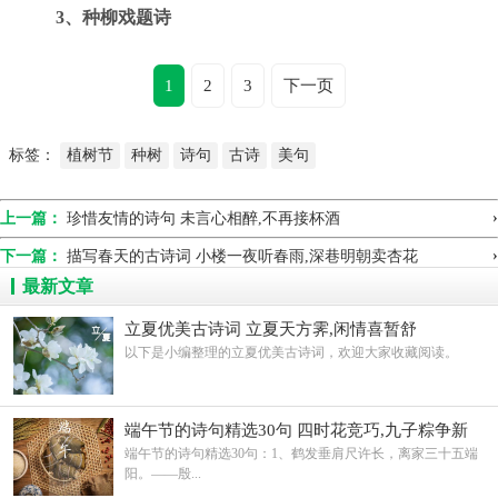
3、种柳戏题诗
1
2
3
下一页
标签：
植树节
种树
诗句
古诗
美句
›
上一篇：
珍惜友情的诗句 未言心相醉,不再接杯酒
›
下一篇：
描写春天的古诗词 小楼一夜听春雨,深巷明朝卖杏花
最新文章
立夏优美古诗词 立夏天方霁,闲情喜暂舒
以下是小编整理的立夏优美古诗词，欢迎大家收藏阅读。
端午节的诗句精选30句 四时花竞巧,九子粽争新
端午节的诗句精选30句：1、鹤发垂肩尺许长，离家三十五端
阳。——殷...