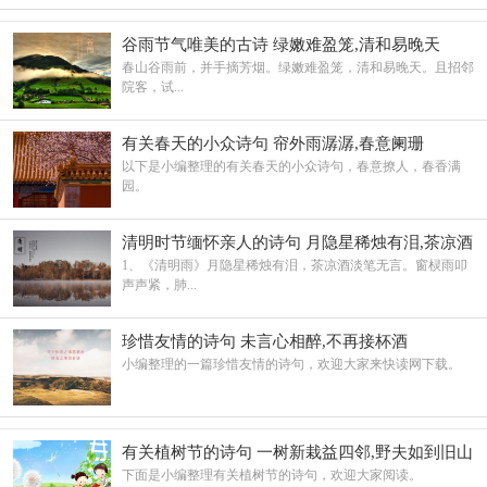
谷雨节气唯美的古诗 绿嫩难盈笼,清和易晚天
春山谷雨前，并手摘芳烟。绿嫩难盈笼，清和易晚天。且招邻
院客，试...
有关春天的小众诗句 帘外雨潺潺,春意阑珊
以下是小编整理的有关春天的小众诗句，春意撩人，春香满
园。
清明时节缅怀亲人的诗句 月隐星稀烛有泪,茶凉酒
淡笔无言
1、《清明雨》月隐星稀烛有泪，茶凉酒淡笔无言。窗棂雨叩
声声紧，肺...
珍惜友情的诗句 未言心相醉,不再接杯酒
小编整理的一篇珍惜友情的诗句，欢迎大家来快读网下载。
有关植树节的诗句 一树新栽益四邻,野夫如到旧山
春
下面是小编整理有关植树节的诗句，欢迎大家阅读。