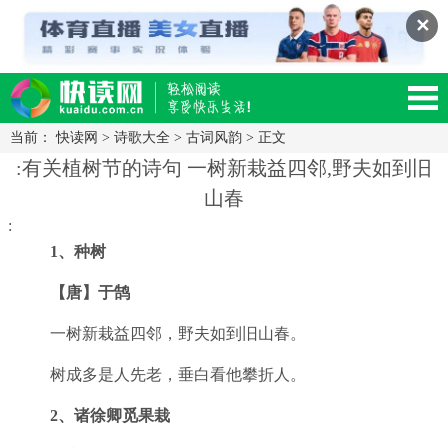
✕
当前：
快读网
>
诗歌大全
>
古词风韵
> 正文
读网-轻松阅读,快乐生活移动版
:有关植树节的诗句 一树新栽益四邻,野夫如到旧
山春
:
1、种树
【唐】于鹄
一树新栽益四邻，野夫如到旧山春。
树成多是人先老，垂白看他攀折人。
2、诸徐卿觅果栽