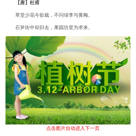
【唐】杜甫
草堂少花今欲栽，不问绿李与黄梅。
石笋街中却归去，果园坊里为求来。
点击图片自动进入下一页