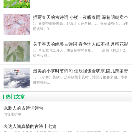
描写春天的古诗词 小楼一夜听春雨,深巷明朝卖杏
花
1、春潮带雨晚来急，野渡无人舟自横。2、春草如有情，山中
尚含绿。3...
关于春天的绝美古诗词 春色恼人眠不得,月移花影
上栏杆
1、草长莺飞二月天，拂堤杨柳醉春烟。——高鼎《村居》2、
碧玉妆成...
最美的小寒时节诗句 佳辰强饭食犹寒,隐几萧条带
鹖冠
1、《小寒》吴藕汀 众卉欣荣非及时，漳州冷艳客来贻。小寒
惟有梅花...
热门文章
讽刺人的古诗词诗句
内容维护中
表达人间真情的古诗十七篇