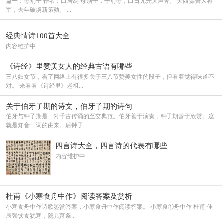
篇一：母别子 作者：白居易 母别子，子别母，白日无光哭声苦。 关西骠骑大将
军，去年破虏新策勋。 ...
经典情诗100首大全
内容维护中
《诗经》里赞美女人的经典古语有哪些
三八妇女节，看了网络上有很多关于三八节赞美女性的段子，但看着觉得味道不
对。 来看看《诗经里》老祖...
关于伯牙子期的诗文，伯牙子期的诗句
伯牙与钟子期是一对千古传诵的至交典范。伯牙善于演奏，钟子期善于欣赏。这
就是知音一词的由来。后钟子...
四言诗大全，四言诗的代表有哪些
内容维护中
杜甫《小寒食舟中作》阅读答案及赏析
小寒食舟中作诗歌鉴赏答案，小寒食舟中作阅读答案。 小寒食①舟中作 杜甫 佳
辰强饮食犹寒，隐几萧条...