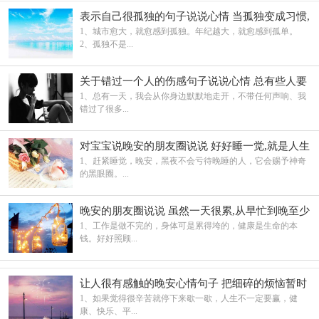
表示自己很孤独的句子说说心情 当孤独变成习惯,
就不在奢求有人陪伴
1、城市愈大，就愈感到孤独。年纪越大，就愈感到孤单。
2、孤独不是...
关于错过一个人的伤感句子说说心情 总有些人要
错过
1、总有一天，我会从你身边默默地走开，不带任何声响、我
错过了很多...
对宝宝说晚安的朋友圈说说 好好睡一觉,就是人生
的重启方式呀
1、赶紧睡觉，晚安，黑夜不会亏待晚睡的人，它会赐予神奇
的黑眼圈。...
晚安的朋友圈说说 虽然一天很累,从早忙到晚至少
过得很充实
1、工作是做不完的，身体可是累得垮的，健康是生命的本
钱。好好照顾...
让人很有感触的晚安心情句子 把细碎的烦恼暂时
关掉
1、如果觉得很辛苦就停下来歇一歇，人生不一定要赢，健
康、快乐、平...