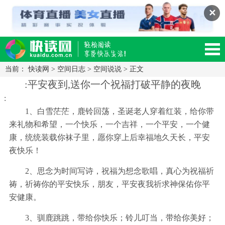
✕
当前：
快读网
>
空间日志
>
空间说说
> 正文
读网-轻松阅读,快乐生活移动版
:平安夜到,送你一个祝福打破平静的夜晚
:
1、白雪茫茫，鹿铃回荡，圣诞老人穿着红装，给你带
来礼物和希望，一个快乐，一个吉祥，一个平安，一个健
康，统统装载你袜子里，愿你穿上后幸福地久天长，平安
夜快乐！
2、思念为时间写诗，祝福为想念歌唱，真心为祝福祈
祷，祈祷你的平安快乐，朋友，平安夜我祈求神保佑你平
安健康。
3、驯鹿跳跳，带给你快乐；铃儿叮当，带给你美好；