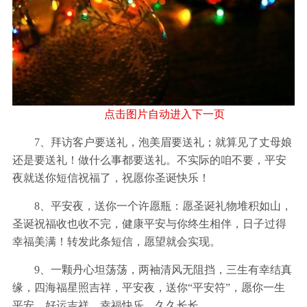
点击图片自动进入下一页
7、拜访客户要送礼，泡美眉要送礼；就算见了丈母娘
还是要送礼！做什么事都要送礼。不实际的咱不要，平安
夜就送你短信祝福了，祝愿你圣诞快乐！
8、平安夜，送你一个许愿瓶：愿圣诞礼物堆积如山，
圣诞祝福收也收不完，健康平安与你终生相伴，日子过得
幸福美满！转发此条短信，愿望就会实现。
9、一颗丹心坦荡荡，两袖清风无阻挡，三生有幸结真
缘，四海福星照吉祥，平安夜，送你“平安符”，愿你一生
平安、好运吉祥、幸福快乐，久久长长。