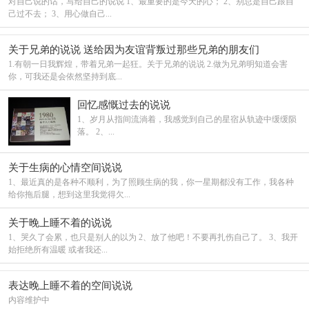
对自己说的话，写给自己的说说 1、最重要的是今天的心； 2、别总是自己跟自
己过不去； 3、用心做自己...
关于兄弟的说说 送给因为友谊背叛过那些兄弟的朋友们
1.有朝一日我辉煌，带着兄弟一起狂。关于兄弟的说说 2.做为兄弟明知道会害
你，可我还是会依然坚持到底...
回忆感慨过去的说说
1、岁月从指间流淌着，我感觉到自己的星宿从轨迹中缓缓陨
落。 2、...
关于生病的心情空间说说
1、最近真的是各种不顺利，为了照顾生病的我，你一星期都没有工作，我各种
给你拖后腿，想到这里我觉得欠...
关于晚上睡不着的说说
1、哭久了会累，也只是别人的以为 2、放了他吧！不要再扎伤自己了。 3、我开
始拒绝所有温暖 或者我还...
表达晚上睡不着的空间说说
内容维护中