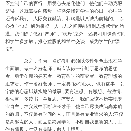
应控制自己的言行，用爱心去感化他们，使他们主动克服
错误。这就需要向慈母一样将爱播进学生的心田。心理学
还告诉我们：人际交往融洽、和谐是以真诚为前提的。“以
心换心”以理解为桥梁。人与人之间便能得到思想感情的沟
通。我们除了做好“严师”，“慈母”之外，还要利用课余时间
和学生多接触，推心置腹的和学生交谈，成为学生的“挚
友”。
总之，作为一名好教师必须以多种角色出现在学
生面前。做一名好老师，就应该做一个勤于思考的思想
者、勇于创新的探索者、教育教学的研究者、教育理想的
追求者。作一名好老师，一定要“做有心人、做有益事、以
宁静的心态脚踏实地的做事”;要有理想、有思想、有激情、
很认真、多读书、会反思、有韧劲。我们应该不断实现专
业自主，在实践中不断增长才干，使自己尽快成为高素质
的教师，不仅是有学问的人，而且是有专业追求的人;不仅
是高起点的人，而且是终身学习，不断自我更新的人，工
作有情趣，生活有品味，做人上境界。