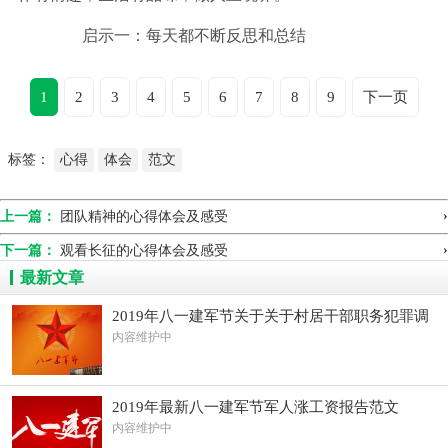
启示一：每天都不断反思和总结
1
2
3
4
5
6
7
8
9
下一页
标签：
心得
体会
范文
›
上一篇：
团队精神的心得体会及感受
›
下一篇：
观看长征的心得体会及感受
最新文章
2019年八一建军节关于关于村居干部职务犯罪调
查报告
内容维护中
2019年最新八一建军节军人涨工资报告范文
内容维护中