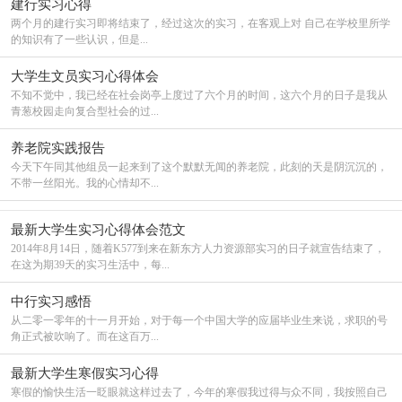
建行实习心得
两个月的建行实习即将结束了，经过这次的实习，在客观上对 自己在学校里所学
的知识有了一些认识，但是...
大学生文员实习心得体会
不知不觉中，我已经在社会岗亭上度过了六个月的时间，这六个月的日子是我从
青葱校园走向复合型社会的过...
养老院实践报告
今天下午同其他组员一起来到了这个默默无闻的养老院，此刻的天是阴沉沉的，
不带一丝阳光。我的心情却不...
最新大学生实习心得体会范文
2014年8月14日，随着K577到来在新东方人力资源部实习的日子就宣告结束了，
在这为期39天的实习生活中，每...
中行实习感悟
从二零一零年的十一月开始，对于每一个中国大学的应届毕业生来说，求职的号
角正式被吹响了。而在这百万...
最新大学生寒假实习心得
寒假的愉快生活一眨眼就这样过去了，今年的寒假我过得与众不同，我按照自己