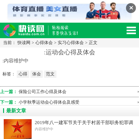
✕
当前：
快读网
>
心得体会
>
实习心得体会
> 正文
读网-轻松阅读,快乐生活移动版
:运动会心得及体会
:内容维护中
标签：
心得
体会
范文
›
上一篇：
保险公司工作心得及体会
›
下一篇：
小学秋季运动会心得体会及感受
最新文章
2019年八一建军节关于关于村居干部职务犯罪调
查报告
内容维护中