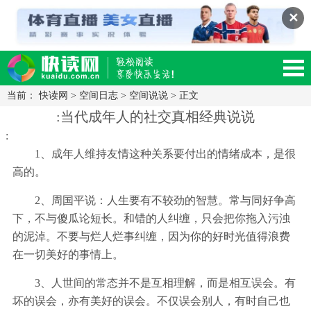
✕
当前：
快读网
>
空间日志
>
空间说说
> 正文
读网-轻松阅读,快乐生活移动版
:当代成年人的社交真相经典说说
:
1、成年人维持友情这种关系要付出的情绪成本，是很
高的。
2、周国平说：人生要有不较劲的智慧。常与同好争高
下，不与傻瓜论短长。和错的人纠缠，只会把你拖入污浊
的泥淖。不要与烂人烂事纠缠，因为你的好时光值得浪费
在一切美好的事情上。
3、人世间的常态并不是互相理解，而是相互误会。有
坏的误会，亦有美好的误会。不仅误会别人，有时自己也