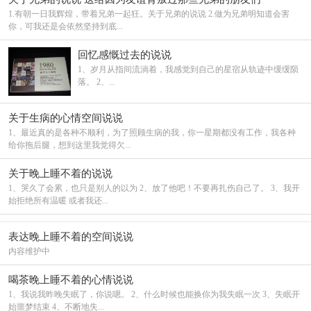
1.有朝一日我辉煌，带着兄弟一起狂。关于兄弟的说说 2.做为兄弟明知道会害
你，可我还是会依然坚持到底...
回忆感慨过去的说说
1、岁月从指间流淌着，我感觉到自己的星宿从轨迹中缓缓陨
落。 2、...
关于生病的心情空间说说
1、最近真的是各种不顺利，为了照顾生病的我，你一星期都没有工作，我各种
给你拖后腿，想到这里我觉得欠...
关于晚上睡不着的说说
1、哭久了会累，也只是别人的以为 2、放了他吧！不要再扎伤自己了。 3、我开
始拒绝所有温暖 或者我还...
表达晚上睡不着的空间说说
内容维护中
喝茶晚上睡不着的心情说说
1、我说我昨晚失眠了，你说嗯。 2、什么时候也能换你为我失眠一次 3、失眠开
始噩梦结束 4、不断地失...