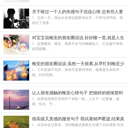
关于错过一个人的伤感句子说说心情 总有些人要
错过
1、总有一天，我会从你身边默默地走开，不带任何声响、我
错过了很多...
对宝宝说晚安的朋友圈说说 好好睡一觉,就是人生
的重启方式呀
1、赶紧睡觉，晚安，黑夜不会亏待晚睡的人，它会赐予神奇
的黑眼圈。...
晚安的朋友圈说说 虽然一天很累,从早忙到晚至少
过得很充实
1、工作是做不完的，身体可是累得垮的，健康是生命的本
钱。好好照顾...
让人很有感触的晚安心情句子 把细碎的烦恼暂时
关掉
1、如果觉得很辛苦就停下来歇一歇，人生不一定要赢，健
康、快乐、平...
很高级又质感的微丧句子 我试着销声匿迹,结果真
的无人问津
1、你没体会过委屈，冲到喉咙还要硬生生咽下去的感觉 你凭