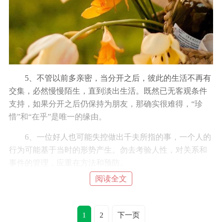
5、不管以前多亲密，当分开之后，彼此的生活不再有
交集，必然慢慢陌生，直到淡出生活。既然已无客观条件
支持，如果分开之后仍保持为朋友，那确实很难得，“珍
惜”和“在乎”是唯一的缘由。
6、一位好人也可能失控做出千夫所指的事，一个人的
行为可能基于当时的形势产生。勿去考验人性，对关系和
事件的管理，应重在方法和预防。
阅读全文
7、在长者面前，不要以为能隐瞒一些东西，比如虚
伪、卖弄和谎言，他们只是不想拆穿而已。
1
2
下一页
8、每个人都在长大，都会长大，都会看清以前没看清