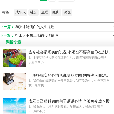
的很多东西。
标签：
成年人
社交
道理
经典
说说
›
上一篇：
30岁才能明白的人生道理
›
下一篇：
打工人不想上班的心情说说
最新文章
当今社会最现实的说说 永远也不要高估你在别人
心中的地位
1、不要指望别人能替你体验生活，该吃的苦就要自己来吃，
该有的经历...
一段很现实的心情说说发朋友圈 别哭泣,别叹息,
别呻吟
1、我们做的最默契的一件事就是，我不联系你，你也不联系
我，最后我...
表示自己很孤独的句子说说心情 当孤独变成习惯,
就不在奢求有人陪伴
1、城市愈大，就愈感到孤独。年纪越大，就愈感到孤单。
点击图片自动进入下一页
2、孤独不是...