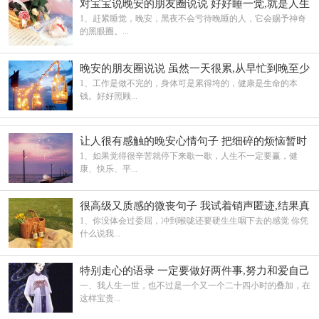
对宝宝说晚安的朋友圈说说 好好睡一觉,就是人生
的重启方式呀
1、赶紧睡觉，晚安，黑夜不会亏待晚睡的人，它会赐予神奇
的黑眼圈。...
晚安的朋友圈说说 虽然一天很累,从早忙到晚至少
过得很充实
1、工作是做不完的，身体可是累得垮的，健康是生命的本
钱。好好照顾...
让人很有感触的晚安心情句子 把细碎的烦恼暂时
关掉
1、如果觉得很辛苦就停下来歇一歇，人生不一定要赢，健
康、快乐、平...
很高级又质感的微丧句子 我试着销声匿迹,结果真
的无人问津
1、你没体会过委屈，冲到喉咙还要硬生生咽下去的感觉 你凭
什么说我...
特别走心的语录 一定要做好两件事,努力和爱自己
一、我人生一世，也不过是一个又一个二十四小时的叠加，在
这样宝贵...