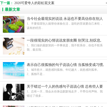
›
下一篇：
2020可爱夸人的彩虹屁文案
最新文章
当今社会最现实的说说 永远也不要高估你在别人
心中的地位
1、不要指望别人能替你体验生活，该吃的苦就要自己来吃，
该有的经历...
一段很现实的心情说说发朋友圈 别哭泣,别叹息,
别呻吟
1、我们做的最默契的一件事就是，我不联系你，你也不联系
我，最后我...
表示自己很孤独的句子说说心情 当孤独变成习惯,
就不在奢求有人陪伴
1、城市愈大，就愈感到孤独。年纪越大，就愈感到孤单。
2、孤独不是...
关于错过一个人的伤感句子说说心情 总有些人要
错过
1、总有一天，我会从你身边默默地走开，不带任何声响、我
错过了很多...