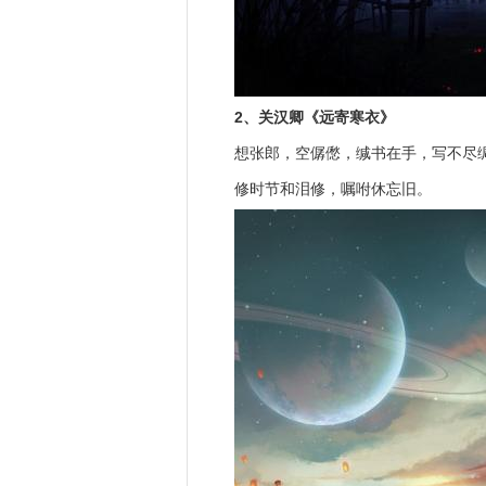
2、关汉卿《远寄寒衣》
想张郎，空僝僽，缄书在手，写不尽
修时节和泪修，嘱咐休忘旧。