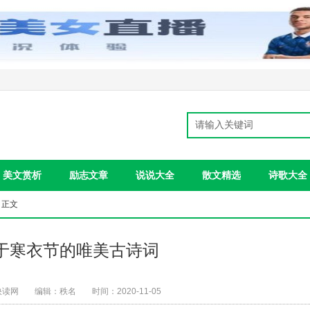
美文赏析
励志文章
说说大全
散文精选
诗歌大全
 正文
关于寒衣节的唯美古诗词
快读网
编辑：秩名
时间：2020-11-05