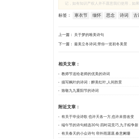
记，如有知识产权人并不愿意我们使用，如果有侵
标签：
寒衣节
缅怀
思念
诗词
古
上一篇：
关于梦的唯美诗句
下一篇：
最美立冬诗词,带你一览初冬美景
相关文章：
教师节送给老师的优美的诗词
描写枫叶的诗词：醉美红叶,人间胜景
致敬九九重阳节的诗词
附近文章：
有关于毕业诗歌 也许天各一方,也许未曾改变
端午节的诗句精选30句 四时花竞巧,九子粽争新
有关春天的小众诗句 帘外雨潺潺,春意阑珊