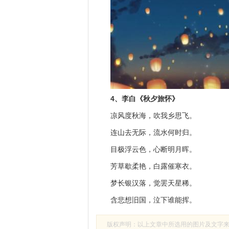
4、李白《秋夕旅怀》
凉风度秋海，吹我乡思飞。
连山去无际，流水何时归。
目极浮云色，心断明月晖。
芳草歇柔艳，白露催寒衣。
梦长银汉落，觉罢天星稀。
含悲想旧国，泣下谁能挥。
版权声明：以上文章中所选用的图片及文字