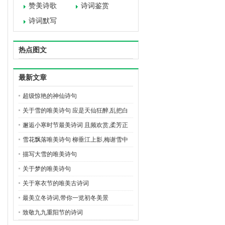
赞美诗歌
诗词鉴赏
诗词默写
热点图文
最新文章
超级惊艳的神仙诗句
关于雪的唯美诗句 应是天仙狂醉,乱把白
云揉碎
邂逅小寒时节最美诗词 且频欢赏,柔芳正
好,满簪同醉
雪花飘落唯美诗句 柳垂江上影,梅谢雪中
枝
描写大雪的唯美诗句
关于梦的唯美诗句
关于寒衣节的唯美古诗词
最美立冬诗词,带你一览初冬美景
致敬九九重阳节的诗词