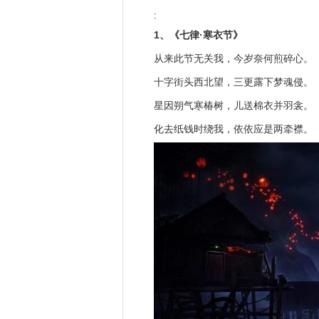
:
1、《七律·寒衣节》
从来此节无关我，今岁奈何煎碎心。
十字街头西北望，三更露下梦魂侵。
星因朔气寒椿树，儿送棉衣并羽衾。
化去纸钱时绕我，依依应是两牵襟。