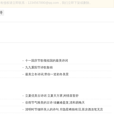
权请立即联系：1234567890@qq.com，我们立即下架或删除。
诗
十一国庆节歌颂祖国的最美诗词
九九重阳节诗歌集锦
最美立冬诗词,带你一览初冬美景
立夏优美古诗词 立夏天方霁,闲情喜暂舒
谷雨节气唯美的古诗 绿嫩难盈笼,清和易晚天
清明时节缅怀亲人的诗句 月隐星稀烛有泪,茶凉酒淡笔无言