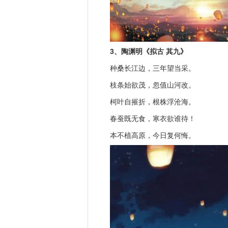
3、陶渊明《拟古 其九》
种桑长江边，三年望当采。
枝条始欲茂，忽值山河改。
柯叶自摧折，根株浮沧海。
春蚕既无食，寒衣欲谁待！
本不植高原，今日复何悔。