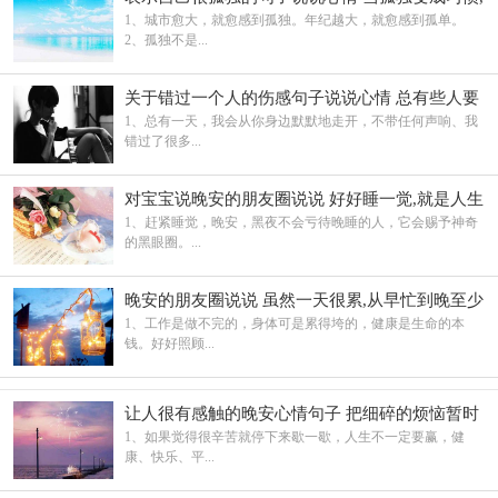
就不在奢求有人陪伴
1、城市愈大，就愈感到孤独。年纪越大，就愈感到孤单。
2、孤独不是...
关于错过一个人的伤感句子说说心情 总有些人要
错过
1、总有一天，我会从你身边默默地走开，不带任何声响、我
错过了很多...
对宝宝说晚安的朋友圈说说 好好睡一觉,就是人生
的重启方式呀
1、赶紧睡觉，晚安，黑夜不会亏待晚睡的人，它会赐予神奇
的黑眼圈。...
晚安的朋友圈说说 虽然一天很累,从早忙到晚至少
过得很充实
1、工作是做不完的，身体可是累得垮的，健康是生命的本
钱。好好照顾...
让人很有感触的晚安心情句子 把细碎的烦恼暂时
关掉
1、如果觉得很辛苦就停下来歇一歇，人生不一定要赢，健
康、快乐、平...