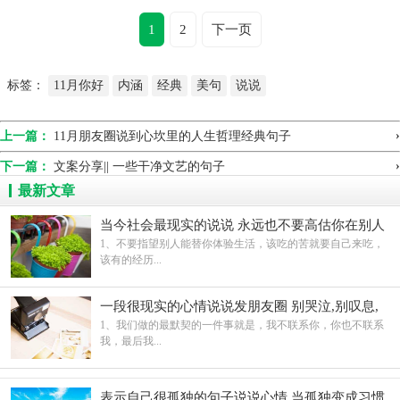
1
2
下一页
标签：
11月你好
内涵
经典
美句
说说
›
上一篇：
11月朋友圈说到心坎里的人生哲理经典句子
›
下一篇：
文案分享|| 一些干净文艺的句子
最新文章
当今社会最现实的说说 永远也不要高估你在别人
心中的地位
1、不要指望别人能替你体验生活，该吃的苦就要自己来吃，
该有的经历...
一段很现实的心情说说发朋友圈 别哭泣,别叹息,
别呻吟
1、我们做的最默契的一件事就是，我不联系你，你也不联系
我，最后我...
表示自己很孤独的句子说说心情 当孤独变成习惯,