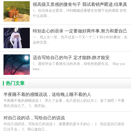
很高级又质感的微丧句子 我试着销声匿迹,结果真
的无人问津
1、你没体会过委屈，冲到喉咙还要硬生生咽下去的感觉 你凭
什么说我...
特别走心的语录 一定要做好两件事,努力和爱自己
一、我人生一世，也不过是一个又一个二十四小时的叠加，在
这样宝贵...
适合写给自己的句子 定才能静,静才能安
1、愿你学会了看透生活的本质，却依然热爱生活。 May you
learn ...
热门文章
半夜睡不着的感慨说说，送给晚上睡不着的人
半夜睡不着的感慨说说 1、哭久了会累，也只是别人的以为 2、放了他吧！不要
再扎伤自己了。 3、我开始...
对自己说的话，写给自己的说说
对自己说的话，写给自己的说说 1、最重要的是今天的心； 2、别总是自己跟自
己过不去； 3、用心做自己...