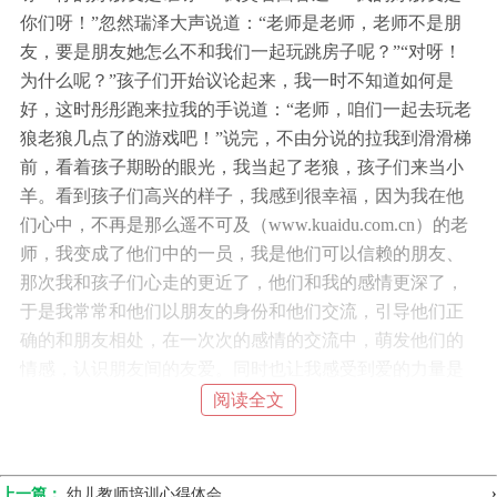
你们呀！”忽然瑞泽大声说道：“老师是老师，老师不是朋
友，要是朋友她怎么不和我们一起玩跳房子呢？”“对呀！
为什么呢？”孩子们开始议论起来，我一时不知道如何是
好，这时彤彤跑来拉我的手说道：“老师，咱们一起去玩老
狼老狼几点了的游戏吧！”说完，不由分说的拉我到滑滑梯
前，看着孩子期盼的眼光，我当起了老狼，孩子们来当小
羊。看到孩子们高兴的样子，我感到很幸福，因为我在他
们心中，不再是那么遥不可及（www.kuaidu.com.cn）的老
师，我变成了他们中的一员，我是他们可以信赖的朋友、
那次我和孩子们心走的更近了，他们和我的感情更深了，
于是我常常和他们以朋友的身份和他们交流，引导他们正
确的和朋友相处，在一次次的感情的交流中，萌发他们的
情感，认识朋友间的友爱。同时也让我感受到爱的力量是
如此巨大。我用爱留下了一串串坚实的脚印，孩子们的骄
阅读全文
横、多疑、自私和冷漠少了，班上出现了互帮互助的好气
象，孩子们互相帮助，师生们谈笑风生，让我惊讶的是，
在让他们感受爱时，他们也回赠给我最真诚的爱。记得那
›
上一篇：
幼儿教师培训心得体会