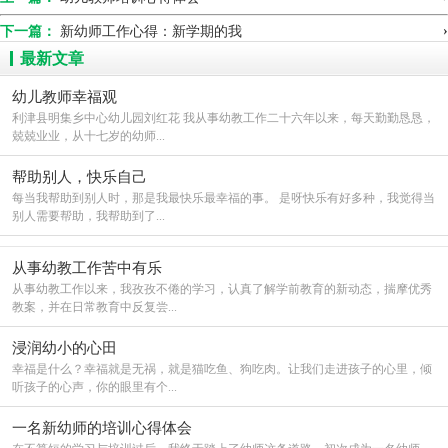
次我感冒了，很严重。我嘶哑着嗓子给小朋友上课，那天
›
下一篇：
新幼师工作心得：新学期的我
恰巧我穿上件新衣。刚走进教室，孩子们就围了上来大呼
最新文章
小叫的说：“老师好！”我刚张开嘴让他们安静下来，突然
有个声音大声的说：“不要吵了！老师的嗓子哑了！”顿时
幼儿教师幸福观
整个教室都安静了下来，孩子们都在自己的座位上安静的
利津县明集乡中心幼儿园刘红花 我从事幼教工作二十六年以来，每天勤勤恳恳，
兢兢业业，从十七岁的幼师...
看着我，当我张开嘴跟着我念儿歌时，又有小朋友提议“老
师我们今天学习唱歌吧！我们能自己跟着电视机唱，那样
帮助别人，快乐自己
你的嗓子会好的快些，妈妈说嗓子哑了要少说话！”听了孩
每当我帮助到别人时，那是我最快乐最幸福的事。 是呀快乐有好多种，我觉得当
别人需要帮助，我帮助到了...
子们懂事的话语，我感动的流泪了。我爱那些可爱的孩子
们，我要把自己无私的爱种在每一个孩子们的心中。
从事幼教工作苦中有乐
从事幼教工作以来，我孜孜不倦的学习，认真了解学前教育的新动态，揣摩优秀
教案，并在日常教育中反复尝...
浸润幼小的心田
幸福是什么？幸福就是无祸，就是猫吃鱼、狗吃肉。让我们走进孩子的心里，倾
听孩子的心声，你的眼里有个...
一名新幼师的培训心得体会