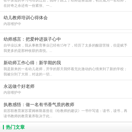
在不算短的学习与培训过后，我终于踏上了幼师这条道路，初次成为一名幼师，
在好奇之余还有一份紧张、一...
幼儿教师培训心得体会
内容维护中
幼师感言：把爱种进孩子心中
自毕业以来，我从事教育事业已经有15年了，经历了太多的酸甜苦辣，但是赋予
我更多的是那种收获的喜悦。...
新幼师工作心得：新学期的我
我是新来的一名幼儿老师，开学的那天我怀着无比激动的心情来到了新的学校；
我被分到了大班，对这的一切...
永远做个好老师
内容维护中
执教感悟：做一名有书香气质的教师
前苏联教育家苏霍姆林斯基曾在《给教师的建议》一书中写道：读书，读书，再
读书教师的教育素养取决于此...
热门文章