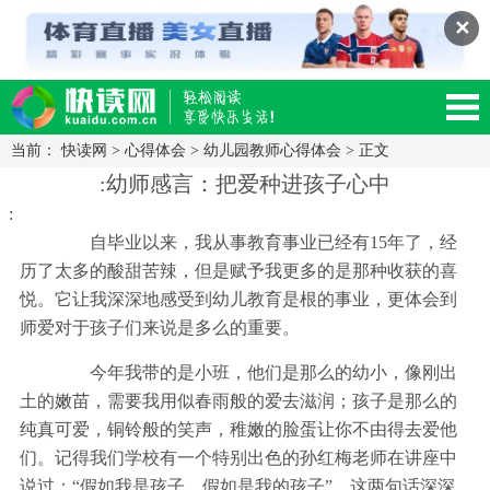
✕
当前：
快读网
>
心得体会
>
幼儿园教师心得体会
> 正文
读网-轻松阅读,快乐生活移动版
:幼师感言：把爱种进孩子心中
:
自毕业以来，我从事教育事业已经有15年了，经
历了太多的酸甜苦辣，但是赋予我更多的是那种收获的喜
悦。它让我深深地感受到幼儿教育是根的事业，更体会到
师爱对于孩子们来说是多么的重要。
今年我带的是小班，他们是那么的幼小，像刚出
土的嫩苗，需要我用似春雨般的爱去滋润；孩子是那么的
纯真可爱，铜铃般的笑声，稚嫩的脸蛋让你不由得去爱他
们。记得我们学校有一个特别出色的孙红梅老师在讲座中
说过：“假如我是孩子，假如是我的孩子”，这两句话深深