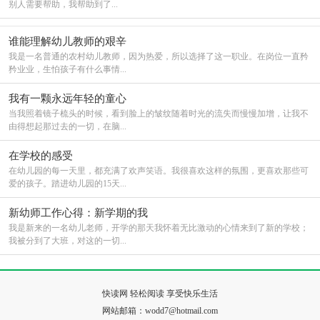
别人需要帮助，我帮助到了...
谁能理解幼儿教师的艰辛
我是一名普通的农村幼儿教师，因为热爱，所以选择了这一职业。在岗位一直矜
矜业业，生怕孩子有什么事情...
我有一颗永远年轻的童心
当我照着镜子梳头的时候，看到脸上的皱纹随着时光的流失而慢慢加增，让我不
由得想起那过去的一切，在脑...
在学校的感受
在幼儿园的每一天里，都充满了欢声笑语。我很喜欢这样的氛围，更喜欢那些可
爱的孩子。踏进幼儿园的15天...
新幼师工作心得：新学期的我
我是新来的一名幼儿老师，开学的那天我怀着无比激动的心情来到了新的学校；
我被分到了大班，对这的一切...
快读网 轻松阅读 享受快乐生活
网站邮箱：wodd7@hotmail.com