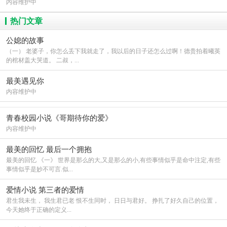
内容维护中
热门文章
公媳的故事
（一） 老婆子，你怎么丢下我就走了，我以后的日子还怎么过啊！德贵拍着曦英
的棺材盖大哭道。 二叔，...
最美遇见你
内容维护中
青春校园小说《哥期待你的爱》
内容维护中
最美的回忆 最后一个拥抱
最美的回忆 《一》 世界是那么的大,又是那么的小,有些事情似乎是命中注定,有些
事情似乎是妙不可言.似...
爱情小说 第三者的爱情
君生我未生， 我生君已老 恨不生同时， 日日与君好。 挣扎了好久自己的位置，
今天她终于正确的定义...