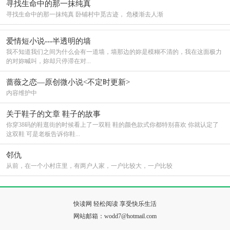
寻找生命中的那一抹纯真
寻找生命中的那一抹纯真 卧铺村中觅古迹， 危楼渐去人渐
爱情短小说---半透明的墙
我不知道我们之间为什么会有一道墙，墙那边的妳是模糊不清的，我在这面极力
的对妳喊叫，妳却只停滞在对...
蔷薇之恋—原创微小说<不定时更新>
内容维护中
关于鞋子的文章 鞋子的故事
你穿38码的鞋逛街的时候看上了一双鞋 鞋的颜色款式你都特别喜欢 你就认定了
这双鞋 可是老板告诉你鞋...
邻仇
从前，在一个小村庄里，有两户人家，一户比较大，一户比较
快读网 轻松阅读 享受快乐生活
网站邮箱：wodd7@hotmail.com