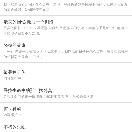
我不知道我们之间为什么会有一道墙，墙那边的妳是模糊不清的，我在这面极力
的对妳喊叫，妳却只停滞在对...
最美的回忆 最后一个拥抱
最美的回忆 《一》 世界是那么的大,又是那么的小,有些事情似乎是命中注定,有些
事情似乎是妙不可言.似...
公媳的故事
（一） 老婆子，你怎么丢下我就走了，我以后的日子还怎么过啊！德贵拍着曦英
的棺材盖大哭道。 二叔，...
最美遇见你
内容维护中
寻找生命中的那一抹纯真
寻找生命中的那一抹纯真 卧铺村中觅古迹， 危楼渐去人渐
惊世神族
内容维护中
不朽的失眠