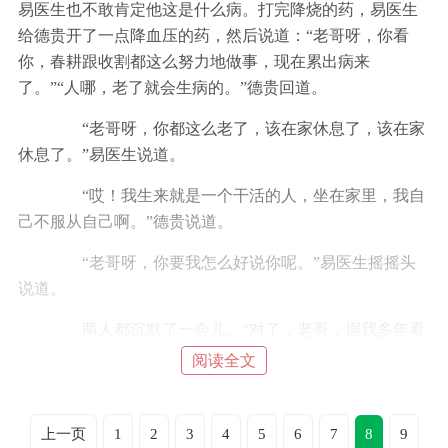
易医生也不敢肯定他这是什么病。打完降烧的药，易医生
给德贵开了一点降血压的药，然后说道：“老哥呀，你看
你，春耕跟收割都这么努力地做事，现在累出病来
了。”“人哪，老了就会生病的。”德贵回道。
“老哥呀，你都这么老了，该在家休息了，该在家
休息了。”易医生说道。
“哎！我生来就是一个干活的人，坐在家里，我自
己不服从自己啊。”德贵说道。
“老哥呀，你要我怎么好说你呢。”易医生摇摇头
说道。
两人都沉默了一会儿。“对了，老哥，据我多年看
病的经验，你这病有点严重，像肝炎，现在还在初发，相
阅读全文
对来说容易治。你明天就让鑫宏带着你去二医院检查一
下，是不是肝炎，如果是肝炎的话，你就不要到那里治，
因为在那里的耗费太大，你就拿着检查单给我看，不严重
上一页
1
2
3
4
5
6
7
8
9