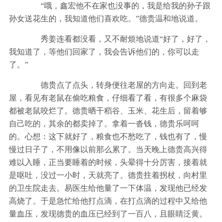
“哦，鑫宏他不在家也没事的，我是给我的孙子跟
孙女送花生的，我知道他们喜欢吃。”德贵温和地说道。
秀姜连看都没看，又不耐烦地说道“好了，好了，
我知道了，等他们回家了，我会告诉他们的，你可以走
了。”
德贵点了点头，转身便往老屋的方向走。回到老
屋，看见有老鼠在偷吃粮食，仔细看了看，有很多个麻袋
都被老鼠咬烂了。德贵晒干稻谷、玉米、花生后，留着够
自己吃的，其余的都卖掉了。拿着一沓钱，德贵乐呵呵
的。心想：这下就好了，粮食也不愁吃了，钱也有了，慢
慢过日子了，不用像以前那么累了。当天晚上德贵高兴得
难以入睡，正当要睡着的时候，头晕得十分厉害，接着就
是呕吐，没过一小时，天就亮了。德贵拄着拐杖，向村里
的卫生院走去。易医生给他量了一下体温，发现他已经发
高烧了。于是急忙给他打点滴，在打点滴的过程中又给他
量血压，发现德贵的血压已经到了一百八，且眼睛泛黄。