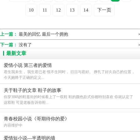
的话就到我这里来治，照样能治好。”
10
11
12
13
14
下一页
德贵听了顿时呆了，心中有着说不出的难过，良
久才回过神来。“我知道了，我明天就去。”德贵回道。付
完钱便拄着拐杖往老屋的方向走。
›
上一篇：
最美的回忆 最后一个拥抱
›
下一篇：
没有了
“老哥，明天你一定要去哈，时间长了怕更难
最新文章
治。”易医生叮嘱道。
爱情小说 第三者的爱情
“谢谢你，我知道了。”德贵边挥手边回道。
君生我未生， 我生君已老 恨不生同时， 日日与君好。 挣扎了好久自己的位置，
今天她终于正确的定义...
德贵蹒跚地回到家里，趴在了床上。心想：这下
完了，要去二医院检查，家里离二医院有百里之遥，要到
关于鞋子的文章 鞋子的故事
十里的镇上才能坐到车，自己身体不适，一个人走这么远
你穿38码的鞋逛街的时候看上了一双鞋 鞋的颜色款式你都特别喜欢 你就认定了
这双鞋 可是老板告诉你鞋...
的路，怕路上昏倒，可是叫鑫宏陪自己一起去，又怕秀姜
不同意。德贵想着想着便睡着了。
青春校园小说《哥期待你的爱》
内容维护中
爱情短小说---半透明的墙