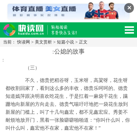
✕
当前：
快读网
>
美文赏析
>
短篇小说
> 正文
读网-轻松阅读,快乐生活移动版
:公媳的故事
:
（三）
不久，德贵把稻谷呀，玉米呀，高粱呀，花生呀
都收割回家了，看到这么多的丰收，德贵乐呵呵的。德贵
知道嫣萍跟决明喜欢吃花生，于是扛着一麻袋干花生，蹒
跚地向新屋的方向走去。德贵气喘吁吁地把一袋花生放到
新屋的门槛上，叫了十几句鑫宏，都不见鑫宏应。秀姜不
耐烦地放开门，黑着一张脸噼噼啪啪道：“你叫什么叫，你
叫什么叫，鑫宏他不在家，鑫宏他不在家！”