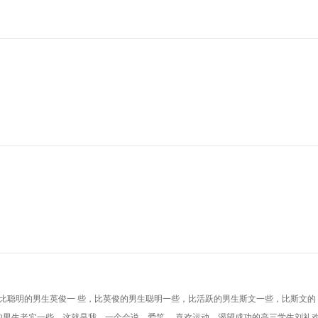
。比聪明的男生英俊一 些，比英俊的男生聪明一些，比活跃的男生斯文一些，比斯文的
的男生老实一些。这就是我，一个会说、爱笑， 喜欢运动、渴望成功的高三学生刘礼