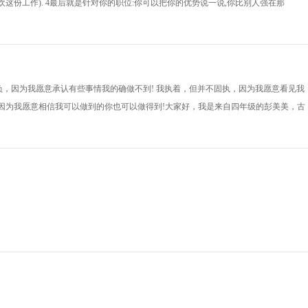
这份工作). 4最后就是针对你的职位:你可以把你的优势说一说,你比别人强在那
负，因为我愿意承认有些事情我的确做不到! 我执着，但并不固执，因为我愿意看见我
，因为我愿意相信我可以做到的你也可以做得到!大家好，我是来自四年级的彭美美，古