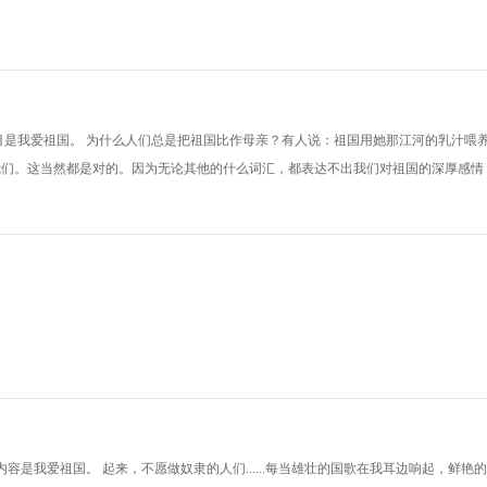
目是我爱祖国。 为什么人们总是把祖国比作母亲？有人说：祖国用她那江河的乳汁喂
我们。这当然都是对的。因为无论其他的什么词汇，都表达不出我们对祖国的深厚感情
容是我爱祖国。 起来，不愿做奴隶的人们......每当雄壮的国歌在我耳边响起，鲜艳的