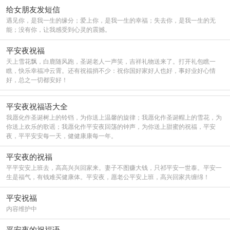
给女朋友发短信
遇见你，是我一生的缘分；爱上你，是我一生的幸福；失去你，是我一生的无
能；没有你，让我感受到心灵的震撼。
平安夜祝福
天上雪花飘，白鹿随风跑，圣诞老人一声笑，吉祥礼物送来了。打开礼包瞧一
瞧，快乐幸福冲云霄。还有祝福捎不少：祝你国好家好人也好，事好业好心情
好，总之一切都安好！
平安夜祝福语大全
我愿化作圣诞树上的铃铛，为你送上温馨的旋律；我愿化作圣诞帽上的雪花，为
你送上欢乐的歌谣；我愿化作平安夜回荡的钟声，为你送上甜蜜的祝福，平安
夜，平平安安每一天，健健康康每一年。
平安夜的祝福
平平安安上班去，高高兴兴回家来。妻子不图赚大钱，只祁平安一世泰。平安一
生是福气，有钱难买健康体。平安夜，愿老公平安上班，高兴回家共缠绵！
平安祝福
内容维护中
平安夜的祝福语