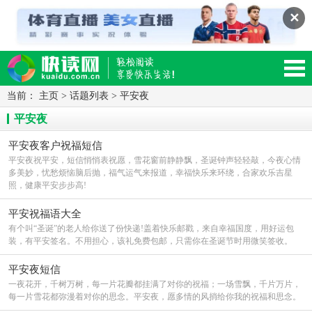
✕
当前：
主页
>
话题列表
>
平安夜
读网-轻松阅读,快乐生活移动版
平安夜
平安夜客户祝福短信
平安夜祝平安，短信悄悄表祝愿，雪花窗前静静飘，圣诞钟声轻轻敲，今夜心情
多美妙，忧愁烦恼脑后抛，福气运气来报道，幸福快乐来环绕，合家欢乐吉星
照，健康平安步步高!
平安祝福语大全
有个叫“圣诞”的老人给你送了份快递!盖着快乐邮戳，来自幸福国度，用好运包
装，有平安签名。不用担心，该礼免费包邮，只需你在圣诞节时用微笑签收。
平安夜短信
一夜花开，千树万树，每一片花瓣都挂满了对你的祝福；一场雪飘，千片万片，
每一片雪花都弥漫着对你的思念。平安夜，愿多情的风捎给你我的祝福和思念。