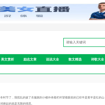
美文赏析
励志文章
说说大全
散文精选
诗歌大全
立冬时节了，我慌乱的披了衣服跑到小楼外倚着栏杆望着眼前的已经半是黄半是红的山
个词撩起的就是无限的情思。