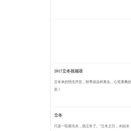
2017立冬祝福语
立冬来的悄无声息，秋季就这样离去，心里重叠
意！
立冬
只是一眨眼功夫，就立冬了。“立冬之日，水始冰