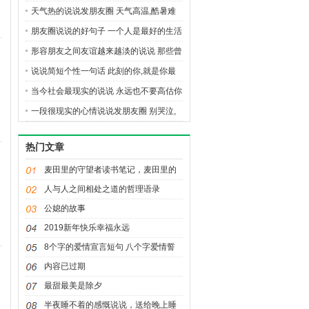
天气真的好热好热
天气热的说说发朋友圈 天气高温,酷暑难
耐,注意防暑
朋友圈说说的好句子 一个人是最好的生活
状态
形容朋友之间友谊越来越淡的说说 那些曾
经要好的朋友
说说简短个性一句话 此刻的你,就是你最
年轻的样子
当今社会最现实的说说 永远也不要高估你
在别人心中的地位
一段很现实的心情说说发朋友圈 别哭泣,
别叹息,别呻吟
热门文章
麦田里的守望者读书笔记，麦田里的
守望者读后感
人与人之间相处之道的哲理语录
公媳的故事
2019新年快乐幸福永远
8个字的爱情宣言短句 八个字爱情誓
言和诗句
内容已过期
最甜最美是除夕
半夜睡不着的感慨说说，送给晚上睡