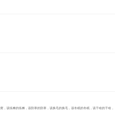
挪窝，该练摊的练摊，该防寒的防寒，该换毛的换毛，该冬眠的冬眠，该干啥的干啥，