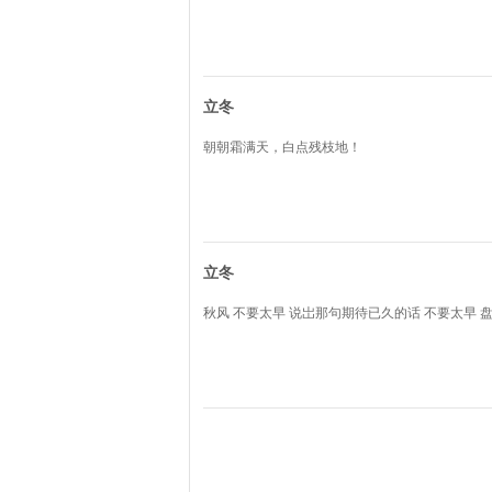
立冬
朝朝霜满天，白点残枝地！
立冬
秋风 不要太早 说岀那句期待已久的话 不要太早 