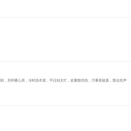
斜阳，关怀暖心房，冷时添衣裳，平日别太忙，欢聚散忧伤，万事莫较真，豁达笑声