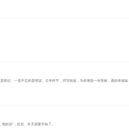
的是惦记，一直不忘的是情谊。立冬时节，抒写祝福，为你增添一丝美丽，愿你幸福如
，地始冻”，此后，冬天就要开始了。