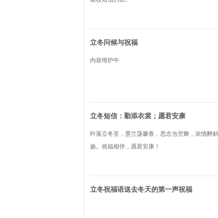
立冬问候与祝福
内容维护中
立冬短信：勤添衣裳；愿君安康
叶落立冬至，墨兰荡馨香，思念当空舞，浓情醉
扬。祝福相伴，愿君安康！
立冬祝福语送去冬天的第一声祝福