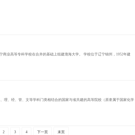
与辽宁商业高等专科学校在合并的基础上组建渤海大学。 学校位于辽宁锦州，1952年建
工、理、经、管、文等学科门类相结合的国家与省共建的高等院校（原隶属于国家化学
2
3
4
下一页
末页