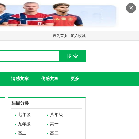
✕
设为首页
-
加入收藏
搜 索
情感文章
伤感文章
更多
栏目分类
七年级
八年级
九年级
高一
高二
高三