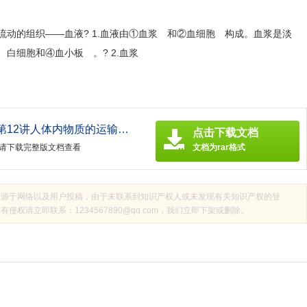
流动的组织——血液? 1.血液由①血浆 和②血细胞 构成。血浆是淡
白细胞和④血小板 。? 2.血浆
2019年中考生物总复习第12讲人体内物质的运输课件
点击下载文档
请下载完整版文档查看
文档为rar格式
来源于网络以及用户投稿，由于未联系到知识产权人或未发现有关知识产权的登
权请立即联系：1234567890@qq.com，我们立即下架或删除。