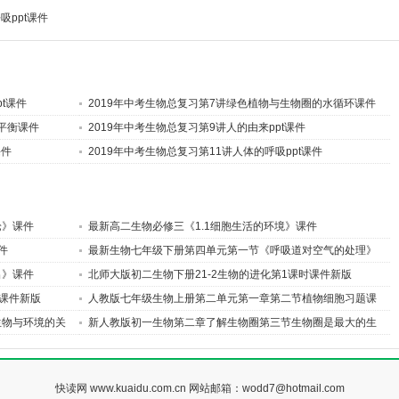
吸ppt课件
t课件
2019年中考生物总复习第7讲绿色植物与生物圈的水循环课件
氧平衡课件
2019年中考生物总复习第9讲人的由来ppt课件
课件
2019年中考生物总复习第11讲人体的呼吸ppt课件
论》课件
最新高二生物必修三《1.1细胞生活的环境》课件
件
最新生物七年级下册第四单元第一节《呼吸道对空气的处理》
课件
出》课件
北师大版初二生物下册21-2生物的进化第1课时课件新版
时课件新版
人教版七年级生物上册第二单元第一章第二节植物细胞习题课
件新版
生物与环境的关
新人教版初一生物第二章了解生物圈第三节生物圈是最大的生
态系统课件
快读网
www.kuaidu.com.cn 网站邮箱：wodd7@hotmail.com