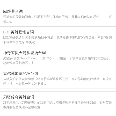
lol经典台词
我对你的爱就如闪电，狂暴而剧烈，飞出的飞镖，是我向你传达的思念。——狂
暴之心
LOL英雄登场台词
LOL英雄登场台词 剑魔这场战争将成为我的杰作 阿狸我们心有灵犀，不是吗? 阿
卡利奉均衡之命 牛头没...
神奇宝贝火箭队登场台词
火箭队(英文 Team Rocket，日文 ロケット団)是一个坂木首领所领导的邪恶组织，
总部设在关都地区，主...
克尔苏加德登场台词
从踏入炉石传说冒险模式纳克萨玛斯瘟疫区开始，克尔苏加德的吐槽就一直没有
停止过，当最后一区：冰龙巢...
刀塔传奇英雄台词
对于忠爱玩《刀塔传奇》的玩家们说，在很多时间专注于去对手对战，而对英雄
本身的配音快读不是很在意。...