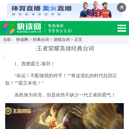
✕
当前：
快读网
>
经典台词
>
游戏台词
> 正文
读网-轻松阅读,快乐生活移动版
:王者荣耀英雄经典台词
:
1、西楚霸王-项羽！
“命运！不配做我的对手！”“将这混乱的时代拉回正
轨！”“霸王本色！”
虽然身为坦克，但是依然不缺少一代王者的霸气！