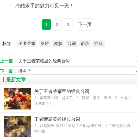
冷酷杀手的魅力可见一斑！
1
2
3
下一页
标签：
王者荣耀
英雄
皮肤
台词
语录
经典
›
上一篇：
关于王者荣耀里的经典台词
›
下一篇：
没有了
最新文章
关于王者荣耀里的经典台词
1、诸葛亮：啊，起风了。2、弈星：落子，无悔。3、钟馗：
活见鬼了4...
王者荣耀英雄经典台词
1、西楚霸王-项羽！“命运！不配做我的对手！”“将这混乱的
时代拉...