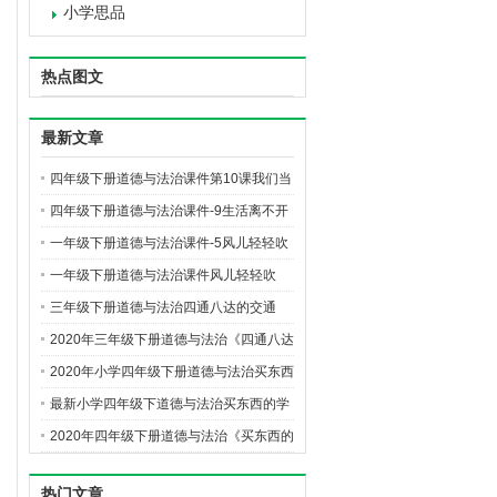
小学思品
热点图文
最新文章
四年级下册道德与法治课件第10课我们当
地的风俗 ppt课件（人教部编版）
四年级下册道德与法治课件-9生活离不开
他们ppt课件(人教版)
一年级下册道德与法治课件-5风儿轻轻吹
ppt优质课件(人教版)
一年级下册道德与法治课件风儿轻轻吹
ppt课件（人教版）
三年级下册道德与法治四通八达的交通
ppt课件(人教版)
2020年三年级下册道德与法治《四通八达
的交通》 ppt课件
2020年小学四年级下册道德与法治买东西
的学问第2课时ppt课件
最新小学四年级下道德与法治买东西的学
问第1课时ppt课件
2020年四年级下册道德与法治《买东西的
学问》ppt课件（首师大版）
热门文章