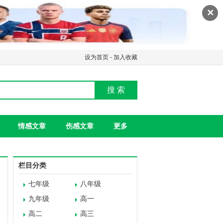
✕
设为首页
-
加入收藏
搜 索
情感文章
伤感文章
更多
栏目分类
七年级
八年级
九年级
高一
高二
高三