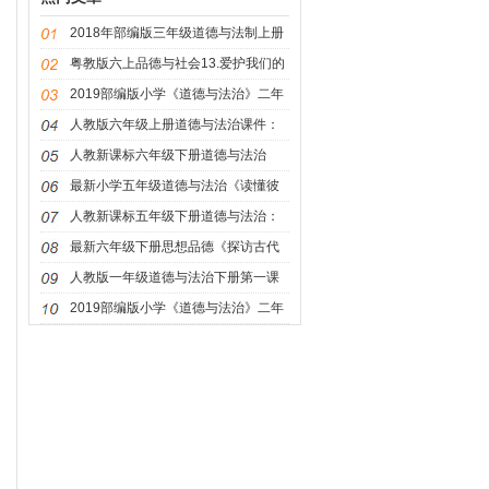
2018年部编版三年级道德与法制上册
6.让我们的学校更美好课件
粤教版六上品德与社会13.爱护我们的
家园 素材
2019部编版小学《道德与法治》二年
级上册《可爱可敬的家乡人》（第一
人教版六年级上册道德与法治课件：
课时）精品课件
《公民意味着什么》
人教新课标六年级下册道德与法治
PPT课件：《我们能为地球做什么》
最新小学五年级道德与法治《读懂彼
此的心》课时
人教新课标五年级下册道德与法治：
《蔚蓝色的地球》PPT课件
最新六年级下册思想品德《探访古代
文明》课件
人教版一年级道德与法治下册第一课
我们爱整洁课件
2019部编版小学《道德与法治》二年
级上册《可爱可敬的家乡人》（第一
课时）优质课件