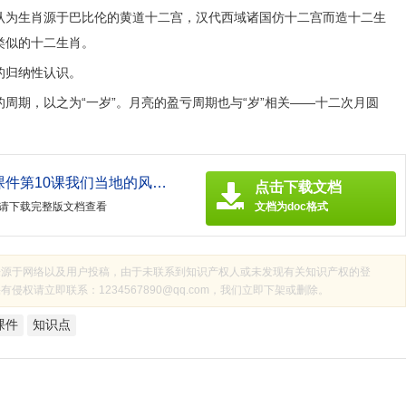
认为生肖源于巴比伦的黄道十二宫，汉代西域诸国仿十二宫而造十二生
类似的十二生肖。
的归纳性认识。
周期，以之为“一岁”。月亮的盈亏周期也与“岁”相关——十二次月圆
四年级下册道德与法治课件第10课我们当地的风俗 ppt课件（人教部编版）
点击下载文档
请下载完整版文档查看
文档为doc格式
来源于网络以及用户投稿，由于未联系到知识产权人或未发现有关知识产权的登
权请立即联系：1234567890@qq.com，我们立即下架或删除。
课件
知识点