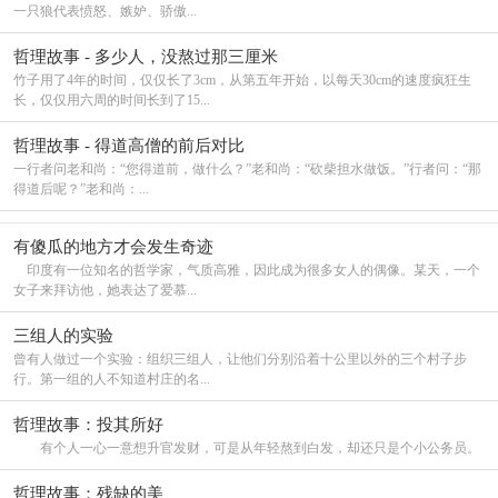
一只狼代表愤怒、嫉妒、骄傲...
哲理故事 - 多少人，没熬过那三厘米
竹子用了4年的时间，仅仅长了3cm，从第五年开始，以每天30cm的速度疯狂生
长，仅仅用六周的时间长到了15...
哲理故事 - 得道高僧的前后对比
一行者问老和尚：“您得道前，做什么？”老和尚：“砍柴担水做饭。”行者问：“那
得道后呢？”老和尚：...
有傻瓜的地方才会发生奇迹
印度有一位知名的哲学家，气质高雅，因此成为很多女人的偶像。某天，一个
女子来拜访他，她表达了爱慕...
三组人的实验
曾有人做过一个实验：组织三组人，让他们分别沿着十公里以外的三个村子步
行。第一组的人不知道村庄的名...
哲理故事：投其所好
有个人一心一意想升官发财，可是从年轻熬到白发，却还只是个小公务员。
哲理故事：残缺的美