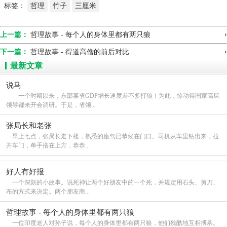
标签：
哲理
竹子
三厘米
›
上一篇：
哲理故事 - 每个人的身体里都有两只狼
›
下一篇：
哲理故事 - 得道高僧的前后对比
最新文章
说马
一个时期以来，东部某省GDP增长速度差不多打狼！为此，惊动得国家高层
领导都来开会调研。于是，省领...
张局长和老张
早上七点，张局长走下楼，熟悉的座驾已恭候在门口。司机从车里钻出来，拉
开车门，单手搭在上方，恭恭...
好人有好报
一个深刻的小故事。说死神让两个好朋友中的一个死，并规定用石头、剪刀、
布的方式来决定。两个朋友商...
哲理故事 - 每个人的身体里都有两只狼
一位印度老人对孙子说，每个人的身体里都有两只狼，他们残酷地互相搏杀。