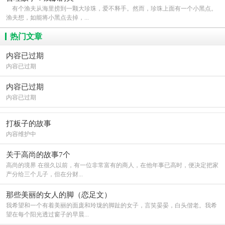
有个渔夫从海里捞到一颗大珍珠，爱不释手。然而，珍珠上面有一个小黑点。
渔夫想，如能将小黑点去掉，...
热门文章
内容已过期
内容已过期
内容已过期
内容已过期
打板子的故事
内容维护中
关于高尚的故事7个
高尚的境界 在很久以前，有一位非常富有的商人，在他年事已高时，便决定把家
产分给三个儿子，但在分财...
那些美丽的女人的脚（恋足文）
我希望和一个有着美丽的面庞和玲珑的脚趾的女子，言笑晏晏，白头偕老。我希
望在每个阳光透过窗子的早晨...