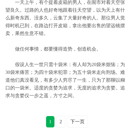
一天上午，有个提着皮箱的男人，在闹市对着天空张
望良久。过路的人也好奇地跟着往天空望，以为天上有什
么新奇东西。没多久，云集了大量好奇的人。那位男人觉
得时机已到，在路边打开皮箱，拿出他要出售的望远镜摆
卖，果然生意不错。
做任何事情，都要懂得造势，创造机会。
假设人生一世只需十袋米：有人却为20袋米烦恼；为
30袋米痛苦；为四十袋米犯罪；为五十袋米走向刑场。难
道他们真没看见，有多少人穷尽了一生，只为了那聊以糊
口的一袋米。适度的贪婪为追求，无度的追求为贪婪。追
求与贪婪仅一步之遥，方寸之间。
1
2
下一页